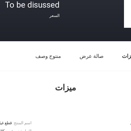
To be disussed
السعر
زات
صالة عرض
منتوج وصف
ميزات
اسم المنتج:
قطع غيا
التطبيق:
موتوسيكلا