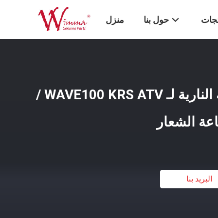
تجات
حول بنا
منزل
طوافة ستاتور الدراجة النارية لـ WAVE100 KRS ATV /
عة الشعار
البريد بنا