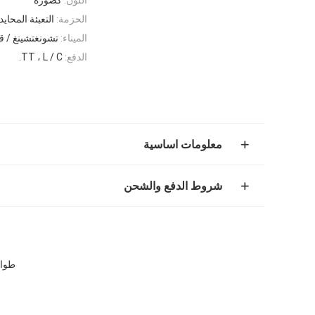
الحزمة:
التعبئة المحاي
الميناء:
تشونغتشينغ / ق
الدفع:
TT ، L / C.
معلومات اساسية
شروط الدفع والشحن
طوافة ستات