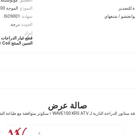
دة للتصدير
النموذج:
الموجة 100 (KRS)
وانغتشو / شنغهاي
شهادة:
ISO9001
الجودة:
درجة
إبراز:
قطع غيار الدراجات ا
الصين المنتج Stator Coil
صالة عرض
ور الدراجة النارية لـ WAVE100 KRS ATV / سكوتر متوافقة مع طباعة الشعار