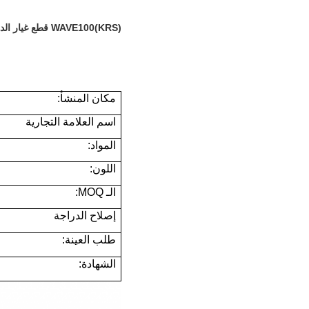
WAVE100(KRS) قطع غيار الدراجات النارية الحديد المغناطيس الستاتور الملف من الصين Munuصانع
مكان المنشأ:
اسم العلامة التجارية
المواد:
اللون:
الـ MOQ:
إصلاح الدراجة
طلب العينة:
الشهادة: