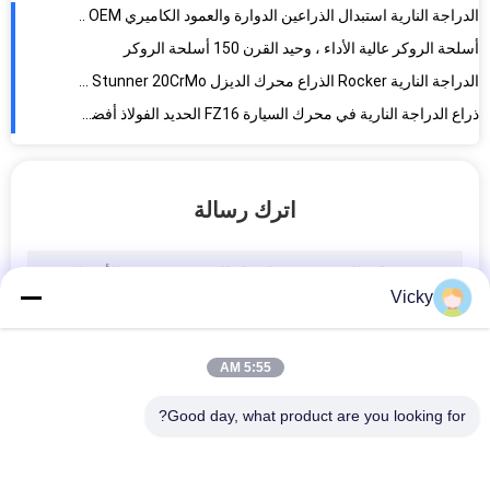
الدراجة النارية Rocker الذراع محرك الديزل CBF Stunner 20CrMo موافقة ISO9001
ذراع الدراجة النارية في محرك السيارة FZ16 الحديد الفولاذ أفضل نوعية
دراجة نارية CD125 مزورة قضيب توصيل المحرك
عجلات نارية مزورة عقدة ربط مجموعة محرك مزورة استخدام الجملة XCD 125 بلاتينا 125
عصا الاتصال محرك بخار OEM GS 125 محرك عصا البستون ، ISO9001 مدرجة
عجلة نارية مزورة عقدة ربط مجموعة مواد سبيكة الألومنيوم B3W4S 175CC
اترك رسالة
ذراع الدراجة النارية الصاعقة CT100 على سيارة الكروم المصفوف بالكهرباء OEM عالية الجودة
قطاعات محرك الدراجات النارية صمام الدخول والخروج للشعاع عالية الجودة
أجزاء محرك الدراجات النارية C50 الدرجة A
Vicky
صمام دراجة نارية بيع بيع بيع قطع غيار متعة
صمام مدخل محرك صمام العادم مجموعة قطاعات محرك الدراجات النارية سكوتي بيب/ستريك
5:55 AM
محرك الدراجات النارية قطع الغيار للدراجات النارية Pulsar Ns 200 OEM عالية الأداء
عقدة الكرنك والعصا الارتباطية محرك الديزل العصا الارتباطية XTZ 250 جودة جيدة
Good day, what product are you looking for?
أجزاء صمامات الصمام الداخلية والخارجية للسيارات النارية ISO9001 Thunder 150 TTR
صمامات الدخول والخروج محرك الدراجات النارية مواد الفولاذ المقاوم للصدأ DUKE200 جودة جيدة