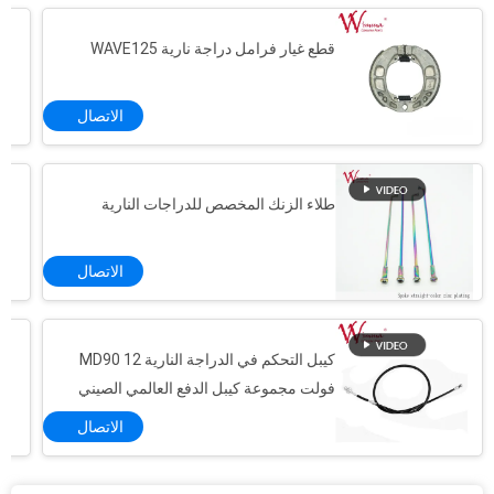
قطع غيار فرامل دراجة نارية WAVE125
الاتصال
طلاء الزنك المخصص للدراجات النارية
الاتصال
كيبل التحكم في الدراجة النارية MD90 12
فولت مجموعة كيبل الدفع العالمي الصيني
المصنع
الاتصال
الدراجة النارية استبدال الذراعين الدوارة والعمود الكاميري OEM أباتشي 150 RTR 20CrMo المواد
أسلحة الروكر عالية الأداء ، وحيد القرن 150 أسلحة الروكر