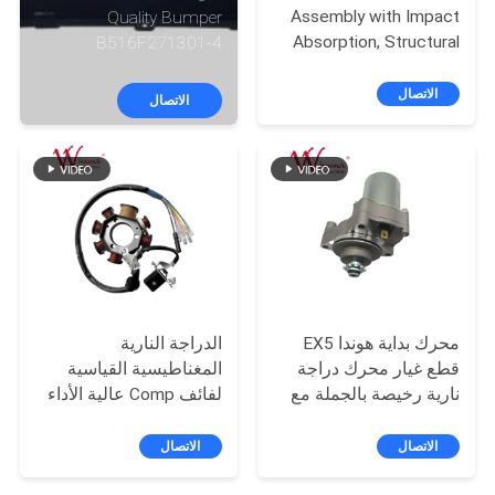
المصنع
Assembly with Impact
Quality Bumper
Absorption, Structural
B516F271301-4
Composition, and
CHANAN OSHAN​ Z6
رقابة
Component Protection
Starry White
الاتصال
الاتصال
جودة
for Vehicles
B316F271201-0512 /
5306100-DC15
أخبار
اطلب
اقتباس
محرك بداية هوندا EX5
الدراجة النارية
خريطة
قطع غيار محرك دراجة
المغناطيسية القياسية
نارية رخيصة بالجملة مع
لفائف Comp عالية الأداء
الموقع
أداء عال
الدراجة النارية قطع
كهربائية KRF
الاتصال
الاتصال
سياسة