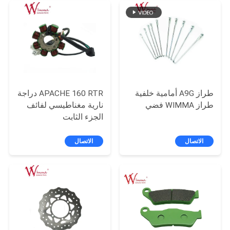
الخصوصية
طراز A9G أمامية خلفية
APACHE 160 RTR دراجة
طراز WIMMA فضي
نارية مغناطيسي لفائف
الجزء الثابت
الاتصال
الاتصال