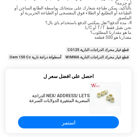
أو حزمة؟
بالتأكيد، يمكن طباعة شعارك على منتجاتك بواسطة الطابع الساخن أو
الطباعة أو التطليع أو الطلاء فوق البنفسجي أو الطباعة الحريرية أو
الملصق.
4، مدة الدفع؟/هل يمكنني الدفع باستخدام باي بال؟
نحن نقبل فقط T/T أو L/C.
ما هو مقدارنا المطلوب؟
مقدارنا هو 500 قطعة
قطع غيار محرك الدراجات النارية CG125
قطع غيار محرك الدراجات النارية WIMMA
أسطوانة دراجة نارية Oem 150 Cc
احصل على افضل سعر ل
NEX/ ADDRESS/ LETS الدراجة
المضربة المتغيرة الدولابات السرعة
المتغيرة للدراجة النارية OEM جودة عالية
استمر