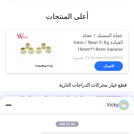
أعلى المنتجات
عجلة المشبك / عجلة
القيادة Vario / Beat Fi 8g
18mm*14mm Variator
المطاط والسبائك
To be negotiated MOQ:مجموعات 500
الاتصال
قطع غيار محركات الدراجات النارية
Car Exterior Parts High-Quality Bumper B516F271301-4
CHANAN OSHAN​ Z6 Starry White
Vicky
محرك بداية هوندا EX5 قطع غيار محرك دراجة نارية رخيصة بالجملة مع
أداء عال
11:32 AM
سدادة شرارة الدراجة النارية لـ CPR8EAIX-9