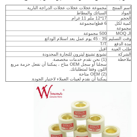
اسم المنتج
مجموعة عجلات عجلات عجلات الدراجة النارية
المواد
السبائك والمطاط
الحجم
17*12 ملم 11 غرام
كمية لكل
6 قطع/مجموعة
مجموعة
الـ MOQ
500 مجموعة
وقت التسليم
35 - 45 يوم عمل بعد استلام الودائع
مدة الدفع
T/T
طلب العينة
اقبل
الشركة
تشونغ تشينغ ليترون للتجارة المحدودة
ملاحظة
(1) نحن نقدم خدمات مخصصة.
سجلنا أو سجل OEM متاح ، يمكننا أن نفعل حزمة مربع
اللون وفقا لمتطلباتك.
(2) OEM متاحة
يمكننا أن نقدم لعينات العملاء لاختبار الجودة.