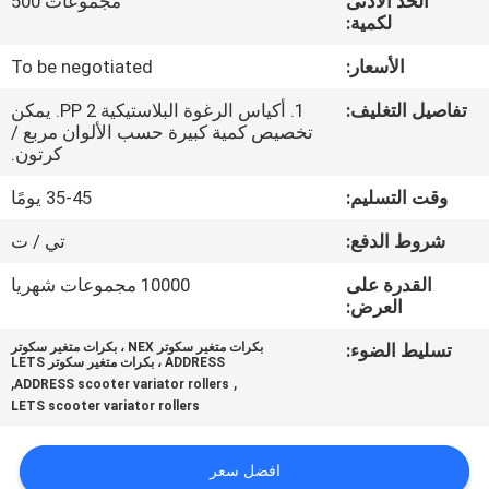
الحد الأدنى
مجموعات 500
المصنع
لكمية:
الأسعار:
To be negotiated
رقابة
تفاصيل التغليف:
1. أكياس الرغوة البلاستيكية PP 2. يمكن
جودة
تخصيص كمية كبيرة حسب الألوان مربع /
كرتون.
أخبار
وقت التسليم:
35-45 يومًا
شروط الدفع:
تي / ت
اطلب
القدرة على
10000 مجموعات شهريا
اقتباس
العرض:
تسليط الضوء:
بكرات متغير سكوتر NEX ، بكرات متغير سكوتر
خريطة
ADDRESS ، بكرات متغير سكوتر LETS
,
,
ADDRESS scooter variator rollers
الموقع
LETS scooter variator rollers
سياسة
افضل سعر