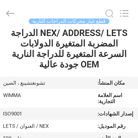
Chongqing
Litron
Spare
Parts
Co.,
قطع غيار محركات الدراجات النارية
Ltd..
All
NEX/ ADDRESS/ LETS الدراجة
المنزل
Rights
Reserved.
المضربة المتغيرة الدولابات
المنتجات
السرعة المتغيرة للدراجة النارية
OEM جودة عالية
أشرطة
فيديو
مكان المنشأ:
تشونغتشينغ ، الصين
اسم العلامة
WIMMA
حولنا
التجارية:
إصدار الشهادات:
ISO9001
جولة
رقم الموديل:
NEX / العنوان / LETS
في