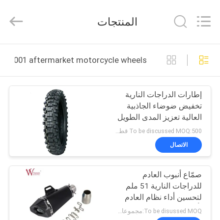
Chongqing
Litron
Spare
المنتجات
Parts
Co.,
Ltd..
All
المنزل
Rights
Reserved.
iso9001 aftermarket motorcycle wheels التصنيع عبر الإنترنت
المنتجات
إطارات الدراجات النارية
تخفيض ضوضاء الجاذبية
أشرطة
العالية تعزيز المدى الطويل
فيديو
من الصعب التحكم فيها
To be discussed MOQ:500 قطعة
أفضل تقليل مقاومة
الاتصال
التدحرج
حولنا
صمّاع أنبوب العادم
للدراجات النارية 51 ملم
جولة
لتحسين أداء نظام العادم
في
تأثيرات الصوت تقليل الوزن
To be disussed MOQ:مجموعات 500