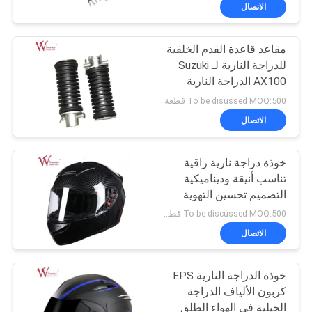
المصنع
الاتصال
مقاعد قاعدة القدم الخلفية
رقابة
للدراجة النارية لـ Suzuki
جودة
AX100 الدراجة النارية
قاعدة القدم الدواسة
To be disussed MOQ:500 قطعة
الأسود 43069-03000-000
أخبار
الاتصال
خطوة القدم الخلفية
اطلب
خوذة دراجة نارية راقية
تناسب أنيقة وديناميكية
اقتباس
التصميم تحسين التهوية
الاستخدام متعدد الطرق
To be discussed MOQ:500 قطعة
الخوذة
خريطة
الاتصال
الموقع
خوذة الدراجة النارية EPS
كربون الألياف الدراجة
سياسة
الجبلية في الهواء الطلق