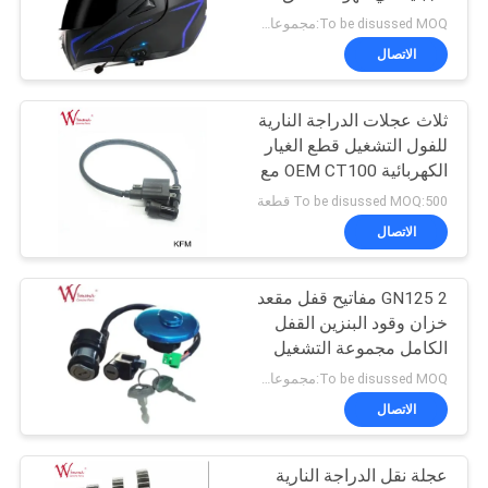
الخصوصية
ركوب الطرق الوعرة خوذة
To be disussed MOQ:مجموعات 500
الدراجة النارية
الاتصال
ثلاث عجلات الدراجة النارية
للفول التشغيل قطع الغيار
الكهربائية OEM CT100 مع
سعر تنافسي
To be disussed MOQ:500 قطعة
الاتصال
GN125 2 مفاتيح قفل مقعد
خزان وقود البنزين القفل
الكامل مجموعة التشغيل
لسوزوكي GN125
To be disussed MOQ:مجموعات 500
GN125H 1982-2001
الاتصال
عجلة نقل الدراجة النارية