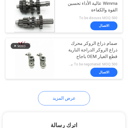
Wimma عالية الأداء تحسين
القوة والكفاءة
To be discuss MOQ:500
الاتصال
صمام ذراع الروكر محرك
ذراع الروكر الدراجة النارية
قطع الغيار OEM باجاج
BM150 بيع بالجملة
To be negotiated. MOQ:500 مجموعة لترتيب التتبع لاختبار الجودة.
الاتصال
عرض المزيد
اترك رسالة