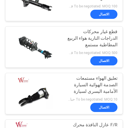
الخصوصية
CC2934900 للسيارات
To be negotiated. MOQ:100 قطعة
عالية الجودة
الاتصال
33
قطع غيار الدراجات
قطع غيار محركات
الدراجات النارية هواء الربيع
النارية
المطاطية مستمع
الصدمات CC2934900
To be negotiated. MOQ:500 قطعة
Wimma عالية الأداء
الاتصال
تعليق الهواء مستمعات
121
الصدمة الهوائية السيارة
أجزاء جسم الدراجة
الأمامية اليسرى لسيارة
كايين المصنع الصيني
To be negotiated. MOQ:10 حبات
النارية
الاتصال
F/R عازل النافذة محرك