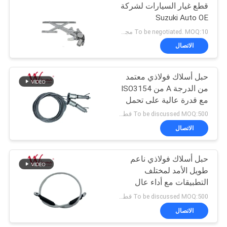
قطع غيار السيارات لشركة
Suzuki Auto OE
24
C8974382530 المصنع
To be negotiated. MOQ:10 مجموعات لترتيب التتبع لاختبار الجودة.
الصيني
قطع غيار إكسسوارات
الاتصال
الدراجات النارية
حبل أسلاك فولاذي معتمد
من الدرجة A من ISO3154
مع قدرة عالية على تحمل
الحمل وتصميم مرن
To be discussed MOQ:500 قطعة
الاتصال
26
المزيد من المنتجات
حبل أسلاك فولاذي ناعم
طويل الأمد لمختلف
الساخنة
التطبيقات مع أداء عال
To be discussed MOQ:500 قطعة
الاتصال