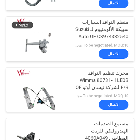
المصنع
الاتصال
منظم النوافذ السيارات
رقابة
25
سبيكة الألومنيوم لـ Suzuki
جودة
Auto OE C8974382540
قطع غيار الدراجات
R/L
To be negotiated. MOQ:10 مجموعات لترتيب التتبع لاختبار الجودة.
النارية
أخبار
الاتصال
اطلب
محرك تنظيم النوافذ
Wimma 80731- 1LE0B
اقتباس
F/R لشركة نيسان أوتو OE
11
748-981 80720-1LA0B
To be negotiated. MOQ:10 مجموعات لترتيب التتبع لاختبار الجودة.
خريطة
الاتصال
آلة كابل السيارات
الموقع
مستمع الصدمات
الهيدروليكي للزيت
سياسة
المطاطي 4060A049