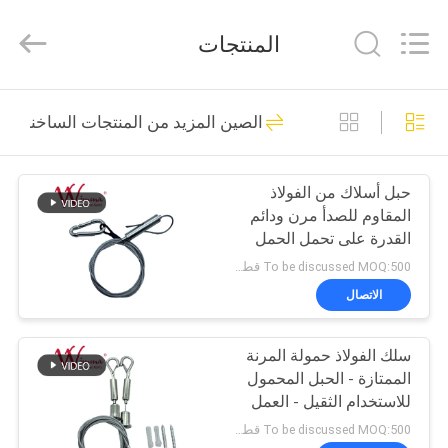
Chongqing
Litron
Spare
المنتجات
Parts
Co.,
Ltd..
All
المنزل
Rights
388
Reserved.
الصين المزيد من المنتجات الساخنة
قطع غيار محركات
المنتجات
الدراجات النارية
حبل أسلاك من الفولاذ
المقاوم للصدأ مرن ودائم
أشرطة
القدرة على تحمل الحمل
فيديو
العالي للدعم
To be discussed MOQ:500 قطعة
الاتصال
199
حولنا
قطع غيار الدراجات
سلك الفولاذ حمولة المرنة
الممتازة - الحبل المحمول
جولة
النارية الكهربائية
للاستخدام الثقيل - العمل
في
To be discussed MOQ:500 قطعة