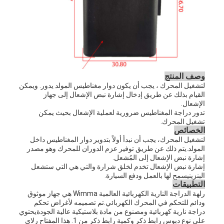
وصف المنتج
لتشغيل المحرك ، يجب أن يكون دوار مغناطيس المولد يدور. ويمكن
القيام بذلك عن طريق إدخال إشارة نبض الإشعال إلى جهاز
الإشعال.
تدور دراجة المغناطيس ضرورية لعملية الإشعال بحيث يمكن
تشغيل المحرك.
الخصائص
لتشغيل المحرك، يجب أن نبدأ أولاً بتدوير دوار المغناطيس داخل
المولد.يتم ذلك عن طريق توفير عزم الدوران للمحرك وهو مصدر
إشارة نبض الإشعال إلى المُشعل.
إشارة نبض الإشعال تخدم لخلق شرارة والتي هي التي ستشعل
البنزينيسمح لها بالعمل ودفع السيارة.
التطبيقات
رلهة الدراجة النارية الكهربائية العالمية Wimma هي جهاز موثوق
ودائم للتحكم في المحرك الكهربائي.تم تصميمه لأغراض تحكم
دراجة نارية كهربائية ومصنوع من مادة بلاستيكية عالية الجودةيحتوي
على نوع دبوس رابط ذكر وكمية رابط ذكر من 1. هذا المفتاح رلاي