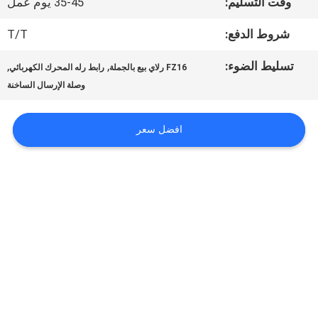
وقت التسليم:
35-45 يوم عمل
في
شروط الدفع:
T/T
المصنع
تسليط الضوء:
,
,
FZ16 رلاي بيع بالجملة
رابط رله المحرك الكهربائي
وصلة الإرسال الساخنة
رقابة
افضل سعر
جودة
أخبار
اطلب
اقتباس