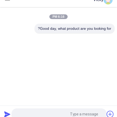
النارية قطع كهربائية KRF
وصلة رله الدراجة النارية الكهربائية Kriss 100 للمشترين B2B أداء جيد
6:16 PM
الذكور 6.3mm
Good day, what product are you looking for?
رله التبديل الكهربائي للدراجة النارية لنوع 12 فولت
فئات شعبية
جميع
قطع غيار الدراجات 
قطع غيار محركات 
النارية الكهربائية
الدراجات النارية
قطع غيار الدراجات 
آلة كابل السيارات
النارية
أجزاء جسم الدراجة 
قطع غيار الدراجات 
النارية
النارية
المزيد من المنتجات 
قطع غيار إكسسوارات 
طلب اقتباس