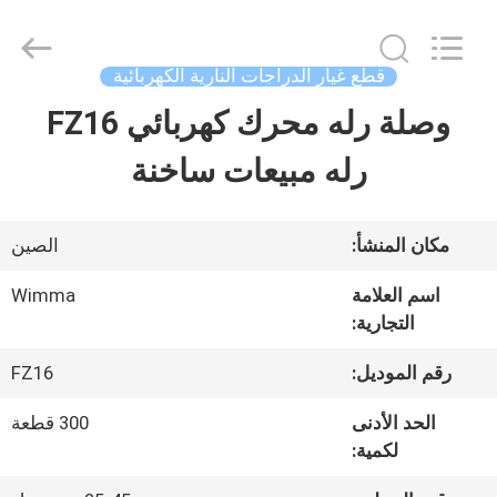
2026
Chongqing
Litron
Spare
قطع غيار الدراجات النارية الكهربائية
Parts
Co.,
وصلة رله محرك كهربائي FZ16
المنزل
Ltd..
All
Rights
رله مبيعات ساخنة
Reserved.
المنتجات
مكان المنشأ:
الصين
أشرطة
اسم العلامة
Wimma
التجارية:
فيديو
رقم الموديل:
FZ16
حولنا
الحد الأدنى
300 قطعة
لكمية:
جولة