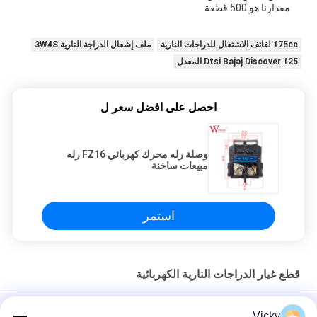
مقدارنا هو 500 قطعة
175cc لفائف الاشتعال للدراجات النارية
ملف إشعال الدراجة النارية 3W4S
Dtsi Bajaj Discover 125 المعدل
احصل على افضل سعر ل
وصلة رله محرك كهربائي FZ16 رله
مبيعات ساخنة
استمر
قطع غيار الدراجات النارية الكهربائية
الدراجة النارية المغناطيسية القياسية لفائف Comp عالية الأداء الدراجة
Vicky