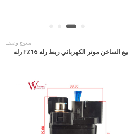
خريطة
الموقع
سياسة
منتوج وصف
الخصوصية
بيع الساخن موتر الكهربائي ربط رله FZ16 رله