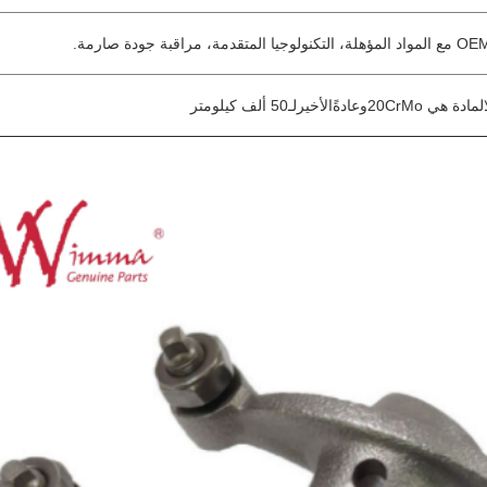
المادة هي 20CrMo
و
عادةً
الأخير
لـ50 ألف كيلومتر