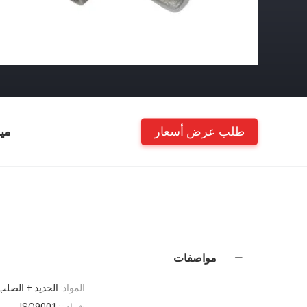
طلب عرض أسعار
مي
مواصفات
المواد:
الحديد + الصلب
شهادة:
ISO9001