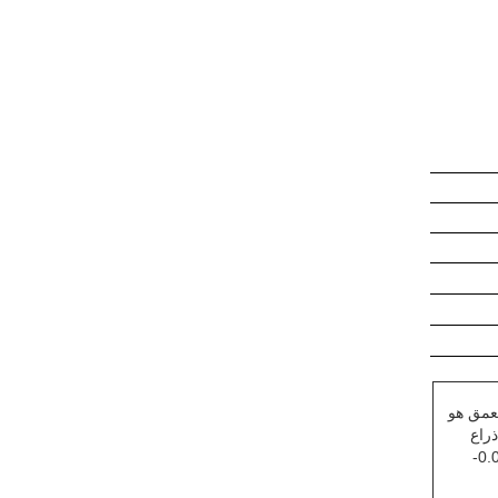
بها. يصل سطحها إلى صلابة HRC 55-65 ، والعمق هو
) من ذراع
65-75, والسمك هو 0.015-