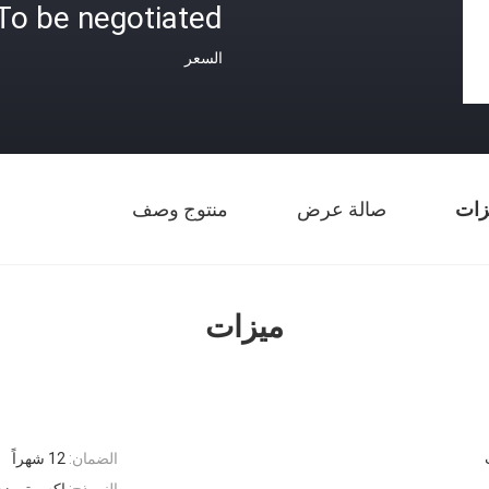
To be negotiated
السعر
زات
صالة عرض
منتوج وصف
ميزات
الضمان:
12 شهراً
النموذج:
اكس تي زد 25