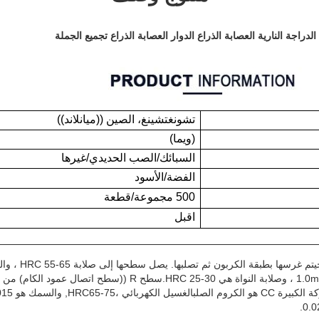
تشونغتشينغ، الصين ((ميانلاند))
(ويما)
السبائك/الصب الحديدي/غيرها
الفضة/الأسود
500 مجموعة/قطعة
اقبل
يتم غرسها بطبقة الكربون ثم تصل
0.5-1.0mm ، وصلابة النواة هي HRC 25-30.سطح R ((سطح اتصال عمود الكام
رة CC هو الكروم الصلب
الغسيل الكهربائي ،HRC
0.0