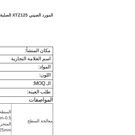
المورد الصيني XTZ125 الصلبة الدراجة النارية العصابة الذراع الدوار العصابة الذراع تجميع الجملة
مكان المنشأ:
اسم العلامة التجارية
المواد:
اللون:
الـ MOQ:
طلب العينة:
المواصفات
السطح
معالجة السطح
المتحركة الكبي
25mm.