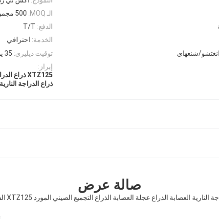
الـ MOQ:
500 مجموعة
الدفع:
T/T
الخدمة:
احترافي
نغتشو/شنغهاي
توقيت ديليري:
35 يوما
إبراز:
XTZ125 ذراع الدراجة النارية
ذراع الدراجة النارية 
صالة عرض
ة النارية العصابة الذراع عجلة العصابة الذراع التجميع الصيني المورد XTZ125 الفولاذ