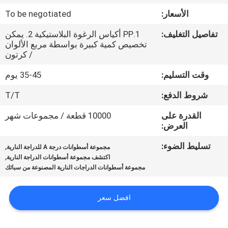
المصنع
الأسعار:
To be negotiated
تفاصيل التغليف:
1.PP أكياس الرغوة البلاستيكية 2. يمكن
رقابة
تخصيص كمية كبيرة بواسطة مربع الألوان
جودة
/ كرتون
وقت التسليم:
35-45 يوم
أخبار
شروط الدفع:
T/T
القدرة على
10000 قطعة / مجموعات شهر
اطلب
العرض:
اقتباس
تسليط الضوء:
,
مجموعة أسطوانات درجة A للدراجة النارية
,
اكتشف مجموعة أسطوانات الدراجة النارية
مجموعة أسطوانات الدراجات النارية المصنوعة من سبائك
خريطة
الموقع
افضل سعر
سياسة