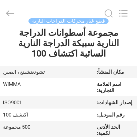
Chongqing
Litron
Spare
Parts
Co.,
قطع غيار محركات الدراجات النارية
Ltd..
All
مجموعة أسطوانات الدراجة
المنزل
Rights
Reserved.
النارية سبيكة الدراجة النارية
المنتجات
السائبة اكتشاف 100
أشرطة
مكان المنشأ:
تشونغتشينغ ، الصين
فيديو
اسم العلامة
WIMMA
التجارية:
حولنا
إصدار الشهادات:
ISO9001
رقم الموديل:
اكتشف 100
جولة
الحد الأدنى
500 مجموعة
في
لكمية: