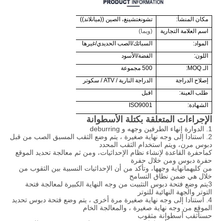
مكان المنشأ:
تشونغتشينغ، الصين ((ميانلاند))
اسم العلامة التجارية
(ويما)
المواد:
السبائك/الصب الحديدي/غيرها
اللون:
الفضة/الأسود
الـ MOQ:
500 مجموعة
إصلاح الدراجة
الدراجة النارية / ATV / سكوتر
طلب العينة:
اقبل
الشهادة:
ISO9001
الإجراءات المتعلقة بكتلة الأسطوانة
1. الدوارة إنهاء الطرفين وجهه و deburring
2. استنادا إلى وجه نهاية صغيرة ، يتم وضع الثقب المسبق الصب من قبل
دبوس مرن، ويتم استخدام الثقب المحدد
كما
حفرة القاعدة لإنشاء نظام الإحداثيات، ومن ثم معالجة تحديد الموقع
حفرة دبوس ومن خلال حفرة
من كليهما
نهاية وجهها، وتأكد من أن الإحداثيات النسبية بين الثقوب من
خلال هي ضمن نطاق التسامح
3يتم وضع فتحة دبوس التثبيت من وجه النهاية الكبيرة لمعالجة فتحة
التوتر والجهة النهائية للتوتر
4. استنادا إلى وجه نهاية صغيرة مرة أخرى ، يتم وضع فتحة دبوس تحديد
الموقع من وجه نهاية صغيرة ، والمعالجة الخام
حسناً
ثقب أسطوانة مثقوب