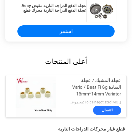
عجلة الدفع الدراجة النارية مقبض Assy
عجلة الدفع الدراجة النارية محرك قطع
الغيار 6P6D 70T-21T أداء جيد
استمر
أعلى المنتجات
عجلة المشبك / عجلة
القيادة Vario / Beat Fi 8g
18mm*14mm Variator
المطاط والسبائك
To be negotiated MOQ:مجموعات 500
الاتصال
قطع غيار محركات الدراجات النارية