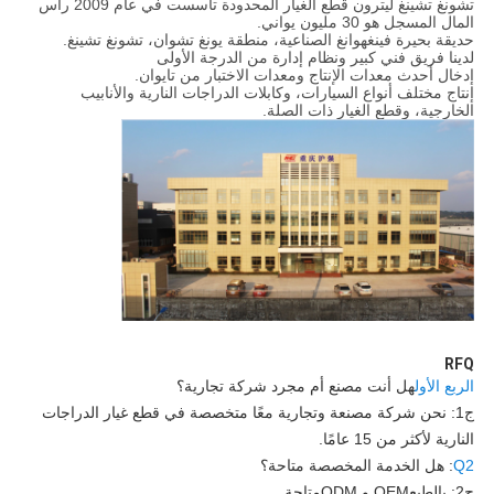
تشونغ تشينغ ليترون قطع الغيار المحدودة تأسست في عام 2009 رأس
المال المسجل هو 30 مليون يواني.
حديقة بحيرة فينغهوانغ الصناعية، منطقة يونغ تشوان، تشونغ تشينغ.
لدينا فريق فني كبير ونظام إدارة من الدرجة الأولى
إدخال أحدث معدات الإنتاج ومعدات الاختبار من تايوان.
إنتاج مختلف أنواع السيارات، وكابلات الدراجات النارية والأنابيب
الخارجية، وقطع الغيار ذات الصلة.
RFQ
الربع الأول
هل أنت مصنع أم مجرد شركة تجارية؟
ج1: نحن شركة مصنعة وتجارية معًا متخصصة في قطع غيار الدراجات
النارية لأكثر من 15 عامًا.
Q2
: هل الخدمة المخصصة متاحة؟
ج2: بالطبع
OEM و ODM
متاحة.