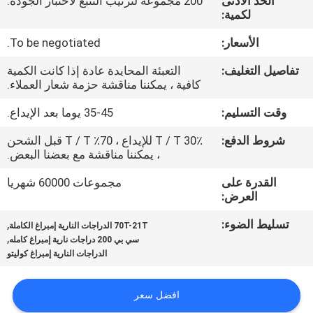
الحد الأدنى
200 مجموعة لترتيب التتبع لاختبار الجودة.
المصنع
لكمية:
الأسعار:
To be negotiated.
رقابة
تفاصيل التغليف:
التعبئة المحايدة عادة إذا كانت الكمية
جودة
كافية ، يمكننا مناقشة حزمة شعار العملاء.
وقت التسليم:
35-45 يوما بعد الإيداع.
أخبار
شروط الدفع:
30٪ T / T للإيداع ، 70٪ T / T قبل الشحن
، يمكننا مناقشة مع بعضنا البعض.
اطلب
القدرة على
مجموعات 60000 شهريا
اقتباس
العرض:
تسليط الضوء:
,
70T-21T الدراجات النارية إمبراغ الكاملة
خريطة
,
سي بي 200 دراجات نارية إمبراغ كامله
الدراجات النارية إمبراغ كوليتو
الموقع
افضل سعر
سياسة