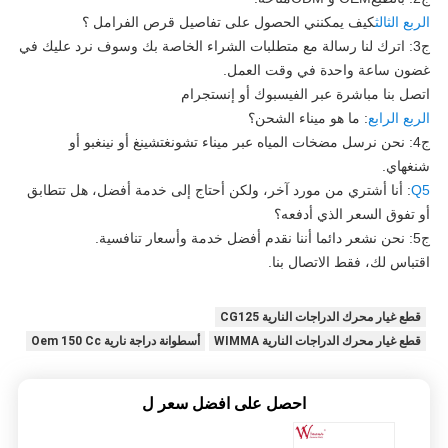
الربع الثالث
كيف يمكنني الحصول على تفاصيل قرص الفرامل ؟
ج3: اترك لنا رسالة مع متطلبات الشراء الخاصة بك وسوف نرد عليك في
غضون ساعة واحدة في وقت العمل.
اتصل بنا مباشرة عبر الفيسبوك أو إنستجرام
الربع الرابع
: ما هو ميناء الشحن؟
ج4: نحن نرسل مضخات المياه عبر ميناء تشونغتشينغ أو نينغبو أو
شنغهاي.
Q5
: أنا أشتري من مورد آخر، ولكن أحتاج إلى خدمة أفضل، هل تتطابق
أو تفوق السعر الذي أدفعه؟
ج5: نحن نشعر دائما أننا نقدم أفضل خدمة وأسعار تنافسية.
اقتباس لك، فقط الاتصال بنا.
قطع غيار محرك الدراجات النارية CG125
قطع غيار محرك الدراجات النارية WIMMA
أسطوانة دراجة نارية Oem 150 Cc
احصل على افضل سعر ل