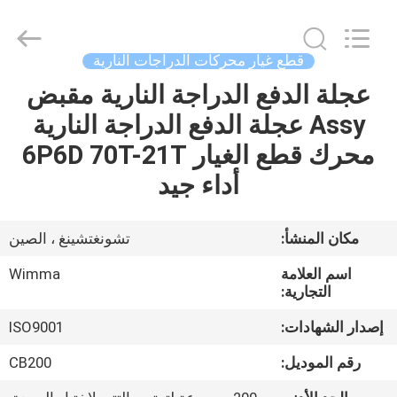
Chongqing
Litron
Spare
Parts
Co.,
قطع غيار محركات الدراجات النارية
Ltd..
All
عجلة الدفع الدراجة النارية مقبض
المنزل
Rights
Reserved.
Assy عجلة الدفع الدراجة النارية
المنتجات
محرك قطع الغيار 6P6D 70T-21T
أداء جيد
أشرطة
فيديو
مكان المنشأ:
تشونغتشينغ ، الصين
اسم العلامة
Wimma
حولنا
التجارية:
إصدار الشهادات:
ISO9001
جولة
رقم الموديل:
CB200
في