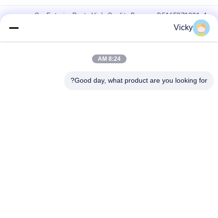
Car Exterior Parts High-Quality Bumper B516F271301-4
CHANAN OSHAN​ Z6 Starry White
Vicky
محرك بداية هوندا EX5 قطع غيار محرك دراجة نارية رخيصة بالجملة مع
أداء عال
8:24 AM
سدادة شرارة الدراجة النارية لـ CPR8EAIX-9
Good day, what product are you looking for?
فئات شعبية
جميع
قطع غيار الدراجات 
قطع غيار محركات 
النارية الكهربائية
الدراجات النارية
قطع غيار الدراجات 
آلة كابل السيارات
النارية
أجزاء جسم الدراجة 
قطع غيار الدراجات 
النارية
النارية
المزيد من المنتجات 
قطع غيار إكسسوارات 