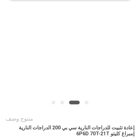
الخصوصية
منتوج وصف
إعادة تثبيت للدراجات النارية سي بي 200 الدراجات النارية
إمبراغ كليتو 6P6D 70T-21T