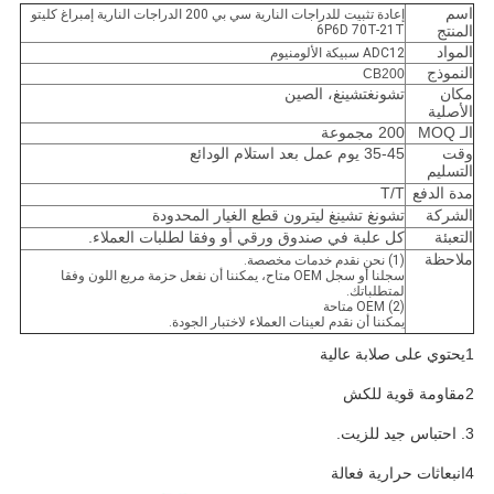
اسم
إعادة تثبيت للدراجات النارية سي بي 200 الدراجات النارية إمبراغ كليتو
المنتج
6P6D 70T-21T
المواد
ADC12 سبيكة الألومنيوم
النموذج
CB200
مكان
تشونغتشينغ، الصين
الأصلية
الـ MOQ
200 مجموعة
وقت
35-45 يوم عمل بعد استلام الودائع
التسليم
مدة الدفع
T/T
الشركة
تشونغ تشينغ ليترون قطع الغيار المحدودة
التعبئة
كل علبة في صندوق ورقي أو وفقا لطلبات العملاء.
ملاحظة
(1) نحن نقدم خدمات مخصصة.
سجلنا أو سجل OEM متاح، يمكننا أن نفعل حزمة مربع اللون وفقا
لمتطلباتك.
(2) OEM متاحة
يمكننا أن نقدم لعينات العملاء لاختبار الجودة.
1يحتوي على صلابة عالية
2مقاومة قوية للكش
3. احتباس جيد للزيت.
4انبعاثات حرارية فعالة