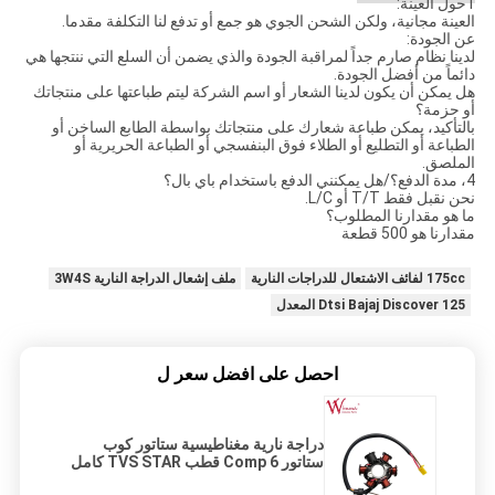
1حول العينة:
العينة مجانية، ولكن الشحن الجوي هو جمع أو تدفع لنا التكلفة مقدما.
عن الجودة:
لدينا نظام صارم جداً لمراقبة الجودة والذي يضمن أن السلع التي ننتجها هي
دائماً من أفضل الجودة.
هل يمكن أن يكون لدينا الشعار أو اسم الشركة ليتم طباعتها على منتجاتك
أو حزمة؟
بالتأكيد، يمكن طباعة شعارك على منتجاتك بواسطة الطابع الساخن أو
الطباعة أو التطليع أو الطلاء فوق البنفسجي أو الطباعة الحريرية أو
الملصق.
4، مدة الدفع؟/هل يمكنني الدفع باستخدام باي بال؟
نحن نقبل فقط T/T أو L/C.
ما هو مقدارنا المطلوب؟
مقدارنا هو 500 قطعة
175cc لفائف الاشتعال للدراجات النارية
ملف إشعال الدراجة النارية 3W4S
Dtsi Bajaj Discover 125 المعدل
احصل على افضل سعر ل
دراجة نارية مغناطيسية ستاتور كوب
ستاتور Comp 6 قطب TVS STAR كامل
ISO9001