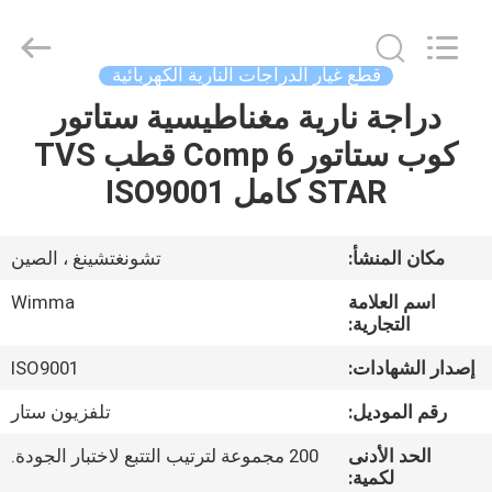
Chongqing
Litron
Spare
Parts
Co.,
قطع غيار الدراجات النارية الكهربائية
Ltd..
All
دراجة نارية مغناطيسية ستاتور
المنزل
Rights
Reserved.
كوب ستاتور Comp 6 قطب TVS
المنتجات
STAR كامل ISO9001
أشرطة
مكان المنشأ:
تشونغتشينغ ، الصين
فيديو
اسم العلامة
Wimma
التجارية:
حولنا
إصدار الشهادات:
ISO9001
رقم الموديل:
تلفزيون ستار
جولة
الحد الأدنى
200 مجموعة لترتيب التتبع لاختبار الجودة.
في
لكمية: