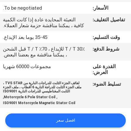
المصنع
الأسعار:
To be negotiated.
تفاصيل التغليف:
التعبئة المحايدة عادة إذا كانت الكمية
رقابة
كافية ، يمكننا مناقشة حزمة شعار العملاء.
جودة
وقت التسليم:
35-45 يوما بعد الإيداع.
شروط الدفع:
30٪ T / T للإيداع ، 70٪ T / T قبل الشحن
أخبار
، يمكننا مناقشة مع بعضنا البعض.
القدرة على
مجموعات 60000 شهريا
اطلب
العرض:
اقتباس
تسليط الضوء:
لفائف الجزء الثابت للدراجات النارية من TVS STAR ،
ملف الجزء الثابت للدراجة النارية 6 أقطاب ، ملف الجزء
الثابت المغناطيسي للدراجات النارية ISO9001
,
,
خريطة
Motorcycle 6 Pole Stator Coil
ISO9001 Motorcycle Magnetic Stator Coil
الموقع
افضل سعر
سياسة