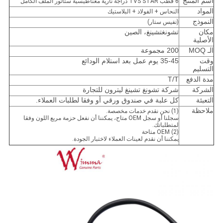
اسم المنتج
6 قطب TVS STAR دراجة نارية مغناطيسية ستاتور الملف الكامل
المواد
النحاس + الفولاذ + البلاستيك
النموذج
(تفيس ستار)
مكان
تشونغتشينغ، الصين
الأصلية
الـ MOQ
200 مجموعة
وقت
35-45 يوم عمل بعد استلام الودائع
التسليم
مدة الدفع
T/T
الشركة
شركة تشونغ تشينغ ليترون للتجارة
التعبئة
كل علبة في صندوق ورقي أو وفقا لطلبات العملاء.
ملاحظة
(1) نحن نقدم خدمات مخصصة.
سجلنا أو سجل OEM متاح، يمكننا أن نفعل حزمة مربع اللون وفقا
لمتطلباتك.
(2) OEM متاحة
يمكننا أن نقدم لعينات العملاء لاختبار الجودة.