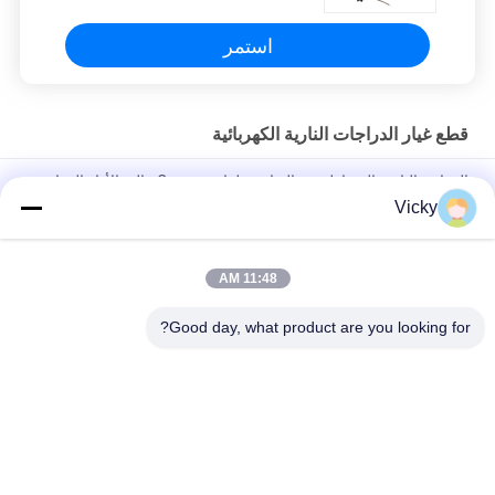
استمر
قطع غيار الدراجات النارية الكهربائية
الدراجة النارية المغناطيسية القياسية لفائف Comp عالية الأداء الدراجة
النارية قطع كهربائية KRF
Vicky
وصلة رله الدراجة النارية الكهربائية Kriss 100 للمشترين B2B أداء جيد
الذكور 6.3mm
11:48 AM
رله التبديل الكهربائي للدراجة النارية لنوع 12 فولت
Good day, what product are you looking for?
فئات شعبية
جميع
قطع غيار الدراجات 
قطع غيار محركات 
النارية الكهربائية
الدراجات النارية