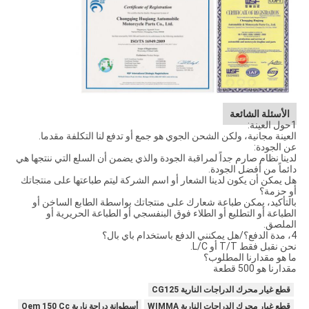
الأسئلة الشائعة
1حول العينة:
العينة مجانية، ولكن الشحن الجوي هو جمع أو تدفع لنا التكلفة مقدما.
عن الجودة:
لدينا نظام صارم جداً لمراقبة الجودة والذي يضمن أن السلع التي ننتجها هي
دائماً من أفضل الجودة.
هل يمكن أن يكون لدينا الشعار أو اسم الشركة ليتم طباعتها على منتجاتك
أو حزمة؟
بالتأكيد، يمكن طباعة شعارك على منتجاتك بواسطة الطابع الساخن أو
الطباعة أو التطليع أو الطلاء فوق البنفسجي أو الطباعة الحريرية أو
الملصق.
4، مدة الدفع؟/هل يمكنني الدفع باستخدام باي بال؟
نحن نقبل فقط T/T أو L/C.
ما هو مقدارنا المطلوب؟
مقدارنا هو 500 قطعة
قطع غيار محرك الدراجات النارية CG125
قطع غيار محرك الدراجات النارية WIMMA
أسطوانة دراجة نارية Oem 150 Cc