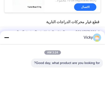
To be negotiated MOQ:مجموعات 500
الاتصال
قطع غيار محركات الدراجات النارية
Car Exterior Parts High-Quality Bumper B516F271301-4
CHANAN OSHAN​ Z6 Starry White
Vicky
محرك بداية هوندا EX5 قطع غيار محرك دراجة نارية رخيصة بالجملة مع
أداء عال
3:24 AM
سدادة شرارة الدراجة النارية لـ CPR8EAIX-9
Good day, what product are you looking for?
فئات شعبية
جميع
قطع غيار الدراجات 
قطع غيار محركات 
النارية الكهربائية
الدراجات النارية
قطع غيار الدراجات 
آلة كابل السيارات
النارية