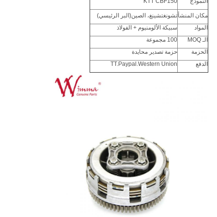
النموذج
KTT CBF150
مكان المنشأ
تشونغتشينغ، الصين
(البر الرئيسي)
المواد
سبيكة الألومنيوم + الفولاذ
الـ MOQ
100 مجموعة
الحزمة
حزمة تصدير محايدة
الدفع
TT.Paypal.Western Union