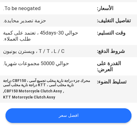
المصنع
الأسعار:
To be neogated.
تفاصيل التغليف:
حزمة تصدير محايدة.
رقابة
جودة
وقت التسليم:
حوالي 30-45days ، تعتمد على كمية
طلب العملاء.
شروط الدفع:
T / T ، L / C ، ويسترن يونيون
أخبار
القدرة على
حوالي 50000 مجموعات شهريا.
العرض:
اطلب
تسليط الضوء:
محرك جزء دراجة نارية مخلب تجميع آسى ، CBF150 دراجة
اقتباس
نارية مخلب آسى ، KTT دراجة نارية مخلب آسى
,
,
CBF150 Motorcycle Clutch Assy
KTT Motorcycle Clutch Assy
خريطة
الموقع
افضل سعر
سياسة