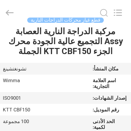
Chongqing
Litron
Spare
Parts
Co.,
قطع غيار محركات الدراجات النارية
Ltd..
All
مركبة الدراجة النارية العصابة
المنزل
Rights
Reserved.
Assy التجميع عالية الجودة محرك
المنتجات
الجزء KTT CBF150 الجملة
أشرطة
مكان المنشأ:
تشونغتشينغ
فيديو
اسم العلامة
Wimma
التجارية:
حولنا
إصدار الشهادات:
ISO9001
رقم الموديل:
KTT CBF150
جولة
الحد الأدنى
100 مجموعة
في
لكمية: