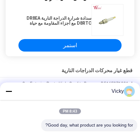
سدادة شرارة الدراجة النارية DR8EA
D8RTC مع أجزاء المقاومة مع حياة
طويلة
استمر
قطع غيار محركات الدراجات النارية
Car Exterior Parts High-Quality Bumper B516F271301-4
CHANAN OSHAN​ Z6 Starry White
Vicky
محرك بداية هوندا EX5 قطع غيار محرك دراجة نارية رخيصة بالجملة مع
أداء عال
8:43 PM
سدادة شرارة الدراجة النارية لـ CPR8EAIX-9
Good day, what product are you looking for?
فئات شعبية
جميع