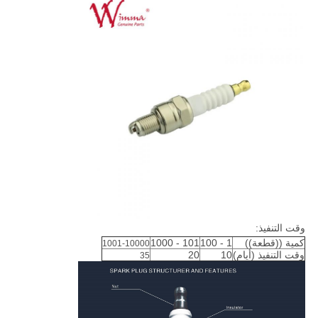
وقت التنفيذ:
كمية ((قطعة))
1 - 100
101 - 1000
1001-10000
وقت التنفيذ (أيام)
10
20
35