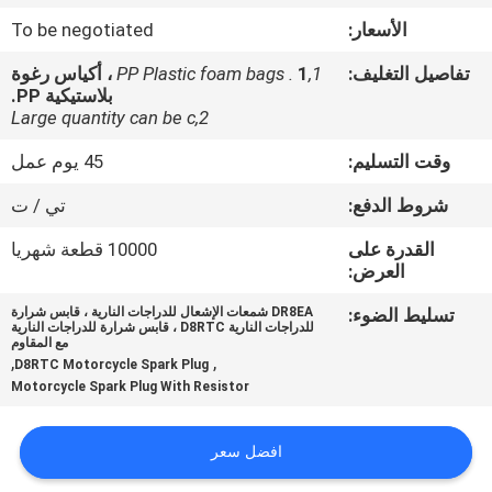
المصنع
الأسعار:
To be negotiated
تفاصيل التغليف:
1,PP Plastic foam bags .
1 ، أكياس رغوة
رقابة
بلاستيكية PP.
جودة
2,Large quantity can be c
وقت التسليم:
45 يوم عمل
أخبار
شروط الدفع:
تي / ت
القدرة على
10000 قطعة شهريا
اطلب
العرض:
اقتباس
تسليط الضوء:
DR8EA شمعات الإشعال للدراجات النارية ، قابس شرارة
للدراجات النارية D8RTC ، قابس شرارة للدراجات النارية
مع المقاوم
,
,
خريطة
D8RTC Motorcycle Spark Plug
Motorcycle Spark Plug With Resistor
الموقع
افضل سعر
سياسة