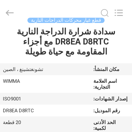
Chongqing
Litron
Spare
Parts
Co.,
قطع غيار محركات الدراجات النارية
Ltd..
All
سدادة شرارة الدراجة النارية
المنزل
Rights
Reserved.
DR8EA D8RTC مع أجزاء
المنتجات
المقاومة مع حياة طويلة
أشرطة
مكان المنشأ:
تشونغتشينغ ، الصين
فيديو
اسم العلامة
WIMMA
التجارية:
حولنا
إصدار الشهادات:
ISO9001
رقم الموديل:
DR8EA D8RTC
جولة
الحد الأدنى
20 قطعة
في
لكمية: