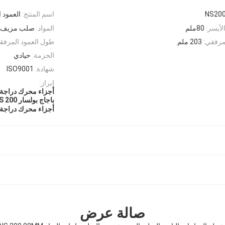
اسم المنتج:
العمود 
لأيسر:
80ملم
المواد:
صلب مزيف
مرفقي:
203 ملم
طول العمود المرفقي
الحزمة:
حيادي
شهادة:
ISO9001
إبراز:
أجزاء محرك دراجة ن
باجاج بولسار NS 200 العمود المرفقي للدراجات النارية
أجزاء محرك دراجة نارية 80 ملم العم
صالة عرض