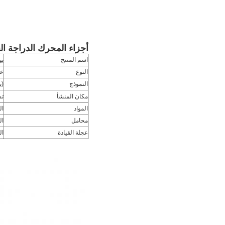
أجزاء المحرك الدراجة النارية العج
اسم المنتج
بي
النوع
عج
النموذج
(ب
مكان المنشأ
تش
المواد
ال
محامل
اليسار 
عجلة القيادة
الطول