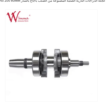
لدراجات النارية الصلبة المصنوعة من الصلب باجاج بالسار NS 200 80MM بأسعار تنافسية