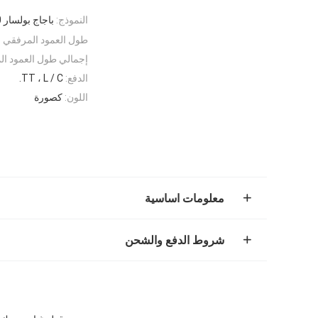
النموذج:
باجاج بولسار NS200
طول العمود المرفقي ا
إجمالي طول العمود ال
الدفع:
TT ، L / C.
اللون:
كصورة
معلومات اساسية
شروط الدفع والشحن