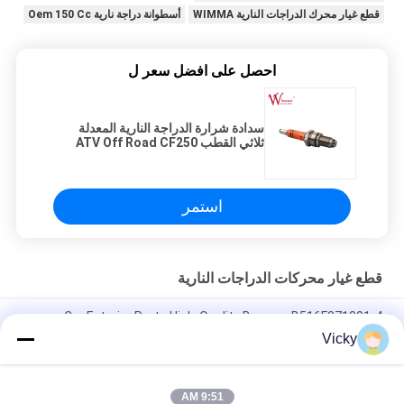
قطع غيار محرك الدراجات النارية WIMMA
أسطوانة دراجة نارية Oem 150 Cc
احصل على افضل سعر ل
سدادة شرارة الدراجة النارية المعدلة
ثلاثي القطب ATV Off Road CF250
D8TJC A7TJC CG125 150 200 250
استمر
قطع غيار محركات الدراجات النارية
Car Exterior Parts High-Quality Bumper B516F271301-4
CHANAN OSHAN​ Z6 Starry White
Vicky
محرك بداية هوندا EX5 قطع غيار محرك دراجة نارية رخيصة بالجملة مع
أداء عال
9:51 AM