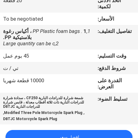
الحد الأدنى
20 قطعة
المصنع
لكمية:
الأسعار:
To be negotiated
رقابة
تفاصيل التغليف:
1,PP Plastic foam bags .
1 ، أكياس رغوة
جودة
بلاستيكية PP.
2,Large quantity can be c
أخبار
وقت التسليم:
45 يوم عمل
شروط الدفع:
تي / ت
اطلب
القدرة على
10000 قطعة شهريا
اقتباس
العرض:
تسليط الضوء:
شمعة شرارة للدراجات النارية CF250 ، سدادة شرارة
خريطة
للدراجات النارية ذات ثلاثة أقطاب معدلة ، قابس شرارة
للدراجات النارية D8TJC
,
,
الموقع
Modified Three Pole Motorcycle Spark Plug
D8TJC Motorcycle Spark Plug
سياسة
افضل سعر