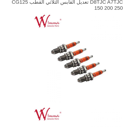
D8TJC A7TJC تعديل القابس الثلاثي القطب CG125
150 200 250