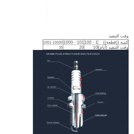
وقت التنفيذ:
كمية ((قطعة))
1 - 100
101 - 1000
1001-10000
وقت التنفيذ (أيام)
10
20
35