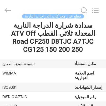
Chongqing
Litron
Spare
Parts
Co.,
قطع غيار محركات الدراجات النارية
Ltd..
All
سدادة شرارة الدراجة النارية
المنزل
Rights
Reserved.
المعدلة ثلاثي القطب ATV Off
المنتجات
Road CF250 D8TJC A7TJC
CG125 150 200 250
أشرطة
فيديو
مكان المنشأ:
تشونغتشينغ ، الصين
اسم العلامة
WIMMA
حولنا
التجارية:
إصدار الشهادات:
ISO9001
جولة
رقم الموديل:
D8TJC A7TJC
في