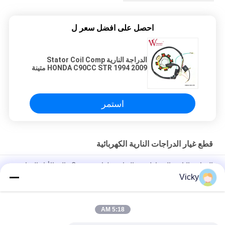
احصل على افضل سعر ل
الدراجة النارية Stator Coil Comp
HONDA C90CC STR 1994 2009 متينة
باستخدام الصينية
استمر
قطع غيار الدراجات النارية الكهربائية
الدراجة النارية المغناطيسية القياسية لفائف Comp عالية الأداء الدراجة
النارية قطع كهربائية KRF
Vicky
وصلة رله الدراجة النارية الكهربائية Kriss 100 للمشترين B2B أداء جيد
الذكور 6.3mm
5:18 AM
رله التبديل الكهربائي للدراجة النارية لنوع 12 فولت