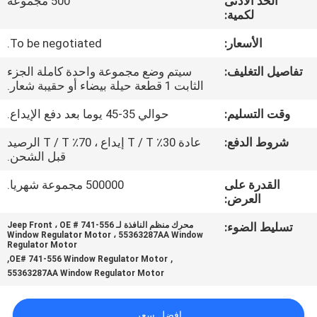
الحد الأدنى
500 مجموعة
المصنع
لكمية:
الأسعار:
To be negotiated.
رقابة
تفاصيل التغليف:
سيتم وضع مجموعة واحدة كاملة الجزء
جودة
الثابت 1 قطعة حيلة بيضاء أو حقيبة شعار.
وقت التسليم:
حوالي 35-45 يوما بعد دفع الإيداع.
أخبار
شروط الدفع:
عادة 30٪ T / T إيداع ، 70٪ T / T الرصيد
قبل الشحن.
اطلب
القدرة على
500000 مجموعة شهريا.
اقتباس
العرض:
تسليط الضوء:
محرك منظم النافذة لـ Jeep Front ، OE # 741-556
خريطة
Window Regulator Motor ، 55363287AA Window
Regulator Motor
,
,
الموقع
OE# 741-556 Window Regulator Motor
55363287AA Window Regulator Motor
سياسة
افضل سعر