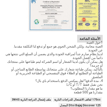
الأسئلة الشائعة
1حول العينة:
العينة مجانية، ولكن الشحن الجوي هو جمع أو تدفع لنا التكلفة مقدما.
عن الجودة:
لدينا نظام صارم جداً لمراقبة الجودة والذي يضمن أن السلع التي ننتجها هي
دائماً من أفضل الجودة.
هل يمكن أن يكون لدينا الشعار أو اسم الشركة ليتم طباعتها على منتجاتك
أو حزمة؟
بالتأكيد، يمكن طباعة شعارك على منتجاتك بواسطة الطابع الساخن أو
الطباعة أو التطليع أو الطلاء فوق البنفسجي أو الطباعة الحريرية أو
الملصق.
4، مدة الدفع؟/هل يمكنني الدفع باستخدام باي بال؟
نحن نقبل فقط T/T أو L/C.
ما هو مقدارنا المطلوب؟
مقدارنا هو 500 قطعة
175cc لفائف الاشتعال للدراجات النارية
ملف إشعال الدراجة النارية 3W4S
Dtsi Bajaj Discover 125 المعدل