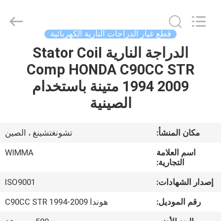
Chongqing
Litron
Spare
Parts
Co.,
قطع غيار الدراجات النارية الكهربائية
Ltd..
All
الدراجة النارية Stator Coil
المنزل
Rights
Reserved.
Comp HONDA C90CC STR
المنتجات
1994 2009 متينة باستخدام
الصينية
أشرطة
فيديو
مكان المنشأ:
تشونغتشينغ ، الصين
اسم العلامة
WIMMA
حولنا
التجارية:
إصدار الشهادات:
ISO9001
جولة
رقم الموديل:
هوندا C90CC STR 1994-2009
في