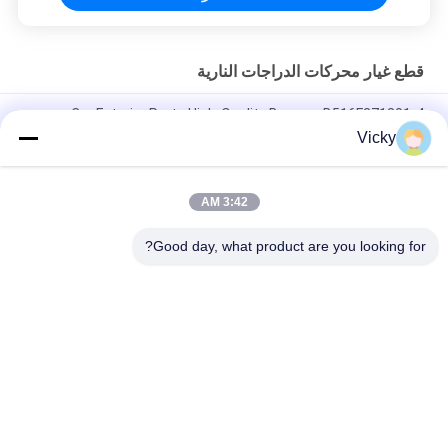
قطع غيار محركات الدراجات النارية
Car Exterior Parts High-Quality Bumper B516F271301-4
CHANAN OSHAN​ Z6 Starry White
Vicky
محرك بداية هوندا EX5 قطع غيار محرك دراجة نارية رخيصة بالجملة مع
أداء عال
3:42 AM
سدادة شرارة الدراجة النارية لـ CPR8EAIX-9
Good day, what product are you looking for?
فئات شعبية
جميع
قطع غيار الدراجات 
قطع غيار محركات 
النارية الكهربائية
الدراجات النارية
قطع غيار الدراجات 
آلة كابل السيارات
النارية