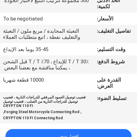
الحد الأدنى
500 مجموعة لترتيب التتبع لاختبار الجودة.
المصنع
لكمية:
الأسعار:
To be negotiated
رقابة
تفاصيل التغليف:
التعبئة المحايدة / مربع ملون / التعبئة
جودة
والتغليف نفطة ، اتبع متطلبات العملاء
وقت التسليم:
35-45 يوما بعد الإيداع
أخبار
شروط الدفع:
30٪ T / T للإيداع ، 70٪ T / T قبل الشحن
، يمكننا مناقشة مع بعضنا البعض.
اطلب
القدرة على
10000 قطعة شهريا
اقتباس
العرض:
تسليط الضوء:
قضيب توصيل العمود المرفقي للدراجات النارية ، قضيب
خريطة
توصيل للدراجات النارية من الصلب ، قضيب توصيل
CRYPTON 110 FI
,
,
الموقع
Forging Steel Motorcycle Connecting Rod
CRYPTON 110 FI Connecting Rod
سياسة
افضل سعر