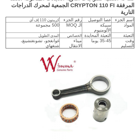
المرفقة CRYPTON 110 FI الجمعية لمحرك الدراجات
النارية
اسم الجزء
عصا التوصيل
رقم الجزء
كريبتون 110 إف آي
المواد
سبيكة
الـ MOQ
500 مجموعة
الألومنيوم
التعبئة
التعبئة المحايدة
الخصائص
المدى الطويل
وقت
35-45 يوما
ميناء
غوانغجو، تشونغتشينغ،
التسليم
الانتقال
شنغهاي