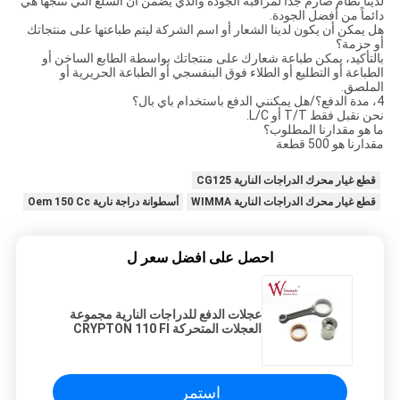
لدينا نظام صارم جداً لمراقبة الجودة والذي يضمن أن السلع التي ننتجها هي
دائماً من أفضل الجودة.
هل يمكن أن يكون لدينا الشعار أو اسم الشركة ليتم طباعتها على منتجاتك
أو حزمة؟
بالتأكيد، يمكن طباعة شعارك على منتجاتك بواسطة الطابع الساخن أو
الطباعة أو التطليع أو الطلاء فوق البنفسجي أو الطباعة الحريرية أو
الملصق.
4، مدة الدفع؟/هل يمكنني الدفع باستخدام باي بال؟
نحن نقبل فقط T/T أو L/C.
ما هو مقدارنا المطلوب؟
مقدارنا هو 500 قطعة
قطع غيار محرك الدراجات النارية CG125
قطع غيار محرك الدراجات النارية WIMMA
أسطوانة دراجة نارية Oem 150 Cc
احصل على افضل سعر ل
عجلات الدفع للدراجات النارية مجموعة
العجلات المتحركة CRYPTON 110 FI
تجميع الصلب الصناعي
استمر