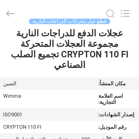
Chongqing
Litron
Spare
Parts
Co.,
قطع غيار محركات الدراجات النارية
Ltd..
All
عجلات الدفع للدراجات النارية
المنزل
Rights
Reserved.
مجموعة العجلات المتحركة
المنتجات
CRYPTON 110 FI تجميع الصلب
الصناعي
أشرطة
فيديو
مكان المنشأ:
الصين
اسم العلامة
Wimma
حولنا
التجارية:
إصدار الشهادات:
ISO9001
جولة
رقم الموديل:
CRYPTON 110 FI
في