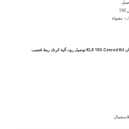
صيل
15
ية:
مقبولة
,
,
Conr
KLX 150 توصيل رود
آلية كرنك ربط قضيب