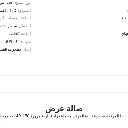
نوع المنتج:
عصا التو
النموذج:
كي ال اكس 0
ئمة
صناعة المعدات الأول
الضمان:
سنة واحدة
هاي
التعبئة:
كطلب
شهادة:
ISO9001
إبراز:
مجموعة قضبان od Kit
صالة عرض
 المرفقة مجموعة آلية الكرنك محملة دراجة نارية مزورة KLX 150 مقاومة للاستعمال