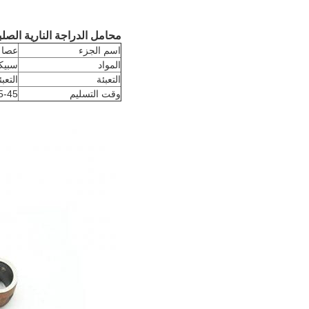
محامل الدراجة النارية الصلبة ربط ع
اسم الجزء
عصا 
المواد
سبيكة
التعبئة
التعب
وقت التسليم
35-45 يو