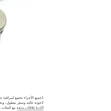
1جميع الأجزاء تخضع لمراقبة جودة صارمة قبل الشحن
2جودة عالية وسعر معقول، ونحن نقتبس السعر وفقا للجودة والكمية.
3لدينا علاقات وثيقة مع المئات من الشركات المصنعة، حتى نتمكن من تقديم البضائع الخاصة بك وفقا لعيناتك ومواصفاتك.