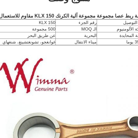
صا مجموعة مجموعة آلية الكرنك KLX 150 مقاوم للاستعمال
التوصيل
رقم الجزء
KLX 150
 الألومنيوم
الـ MOQ
500 مجموعة
ئة المحايدة
البحرية
عن طريق البحر
ما
ميناء الانتقال
غوانغجو، تشونغتشينغ، شنغهاي