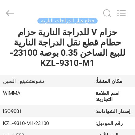
Chongqing
Litron
Spare
Parts
Co.,
قطع غيار الدراجات النارية
Ltd..
All
حزام V للدراجة النارية حزام
المنزل
Rights
Reserved.
حطام قطع نقل الدراجة النارية
المنتجات
للبيع الساخن 0.35 بوصة 23100-
KZL-9310-M1
أشرطة
فيديو
مكان المنشأ:
تشونغتشينغ ، الصين
اسم العلامة
WIMMA
حولنا
التجارية:
إصدار الشهادات:
ISO9001
جولة
رقم الموديل:
23100-KZL-9310-M1
في