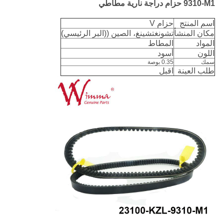
9310-M1
حزام دراجة نارية مطاطي
اسم المنتج
حزام V
مكان المنشأ
تشونغتشينغ، الصين ((البر الرئيسي)
المواد
المطاط
اللون
أسود
سمك
0.35 بوصة
طلب العينة
اقبل