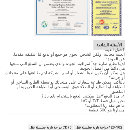
الأسئلة الشائعة
1حول العينة:
العينة مجانية، ولكن الشحن الجوي هو جمع أو تدفع لنا التكلفة مقدما.
عن الجودة:
لدينا نظام صارم جداً لمراقبة الجودة والذي يضمن أن السلع التي ننتجها
هي دائماً من أفضل الجودة.
هل يمكن أن يكون لدينا الشعار أو اسم الشركة ليتم طباعتها على منتجاتك
أو حزمة؟
بالتأكيد، يمكن طباعة شعارك على منتجاتك بواسطة الطابع الساخن أو
الطباعة أو التطليع أو الطلاء فوق البنفسجي أو الطباعة الحريرية أو
الملصق.
4، مدة الدفع؟/هل يمكنني الدفع باستخدام باي بال؟
نحن نقبل فقط T/T أو L/C.
ما هو مقدارنا المطلوب؟
مقدارنا هو 500 قطعة
420-102 دراجة نارية سلسلة نقل
CD70 دراجة نارية سلسلة نقل