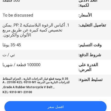
الحد الأدنى
500 قطعة
المصنع
لكمية:
الأسعار:
To be discussed
رقابة
تفاصيل التغليف:
1. أكياس الرغوة البلاستيكية PP. 2. يمكن
جودة
تخصيص كمية كبيرة عن طريق مربع
الألوان والكرتون.
أخبار
وقت التسليم:
35-45 يومًا
شروط الدفع:
تي / ت
اطلب
القدرة على
100000 قطعة / شهريا
اقتباس
العرض:
تسليط الضوء:
0.35 بوصة قطع غيار الدراجات النارية ، الحزام المطاط
خريطة
للدراجات النارية من الدرجة A ، 23100-KZL-9310-M1
,
,
Grade A Rubber Motorcycle V Belt
الموقع
23100-KZL-9310-M1
سياسة
افضل سعر