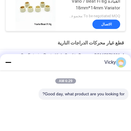
القيادة Vario / Beat Fi 8g
18mm*14mm Variator
المطاط والسبائك
To be negotiated MOQ:مجموعات 500
الاتصال
قطع غيار محركات الدراجات النارية
Car Exterior Parts High-Quality Bumper B516F271301-4
CHANAN OSHAN​ Z6 Starry White
Vicky
محرك بداية هوندا EX5 قطع غيار محرك دراجة نارية رخيصة بالجملة مع
أداء عال
6:29 AM
سدادة شرارة الدراجة النارية لـ CPR8EAIX-9
Good day, what product are you looking for?
فئات شعبية
جميع
قطع غيار الدراجات 
قطع غيار محركات 
النارية الكهربائية
الدراجات النارية