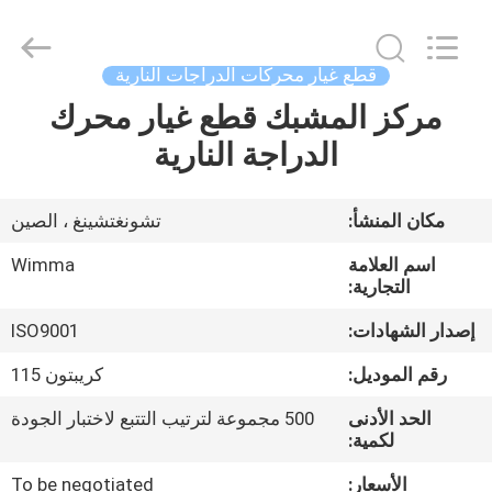
Chongqing
Litron
Spare
Parts
Co.,
قطع غيار محركات الدراجات النارية
Ltd..
All
مركز المشبك قطع غيار محرك
المنزل
Rights
Reserved.
الدراجة النارية
المنتجات
مكان المنشأ:
تشونغتشينغ ، الصين
أشرطة
اسم العلامة
Wimma
فيديو
التجارية:
إصدار الشهادات:
ISO9001
حولنا
رقم الموديل:
كريبتون 115
الحد الأدنى
500 مجموعة لترتيب التتبع لاختبار الجودة
جولة
لكمية:
في
الأسعار:
To be negotiated