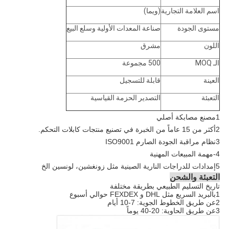
اسم العلامة التجارية
(ويما)
مستوى الجودة
صناعة المعدات الأولية وسلع البيع
اللون
مشرق
الـ MOQ
500 مجموعة
العينة
قابلة للتسجيل
التعبئة
التصدير الحزمة القياسية
1مصنع مصابكة أصلي
2أكثر من 15 عاماً من الخبرة في تصنيع منتجات كابلات التحكم.
3نظام مراقبة الجودة الصارم ISO9001
4-مهمة المبيعات المهنية
5إمدادات للدراجات النارية الصينية مثل زونغشين، لونسين الخ
التعبئة والشحن
تاريخ التسليم الطبيعي بطريقة مختلفة
1بالبريد السريع مثل DHL و FEXDEX حوالي أسبوع
2عن طريق الخطوط الجوية: 7-10 أيام
3عن طريق الحاوية: 20-40 يوماً