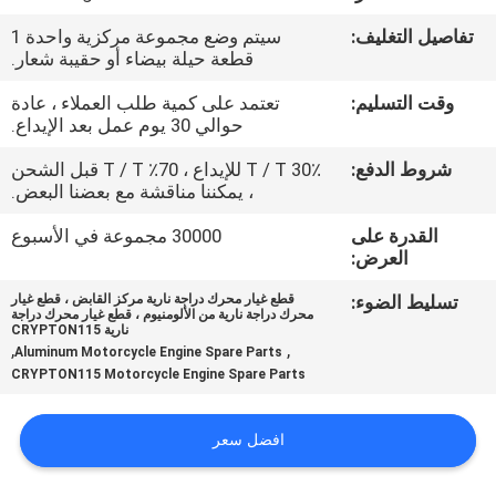
المصنع
تفاصيل التغليف:
سيتم وضع مجموعة مركزية واحدة 1
قطعة حيلة بيضاء أو حقيبة شعار.
رقابة
وقت التسليم:
تعتمد على كمية طلب العملاء ، عادة
جودة
حوالي 30 يوم عمل بعد الإيداع.
شروط الدفع:
30٪ T / T للإيداع ، 70٪ T / T قبل الشحن
أخبار
، يمكننا مناقشة مع بعضنا البعض.
القدرة على
30000 مجموعة في الأسبوع
العرض:
اطلب
اقتباس
تسليط الضوء:
قطع غيار محرك دراجة نارية مركز القابض ، قطع غيار
محرك دراجة نارية من الألومنيوم ، قطع غيار محرك دراجة
نارية CRYPTON115
,
,
Aluminum Motorcycle Engine Spare Parts
خريطة
CRYPTON115 Motorcycle Engine Spare Parts
الموقع
افضل سعر
سياسة