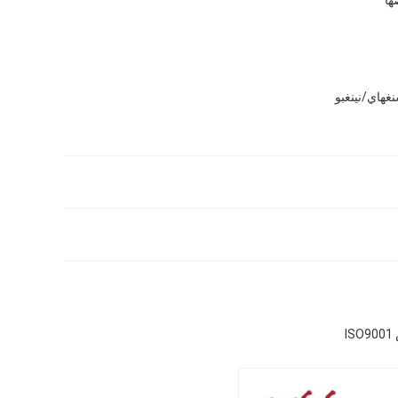
غهاي/نينغبو