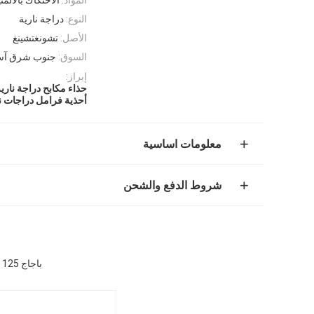
النوع:
دراجة نارية
الأصل:
تشونغتشينغ
السوق:
جنوب شرق آسيا
إبراز:
حذاء مكابح دراجة نار
أحذية فرامل دراجات ن
معلومات اساسية
شروط الدفع والشحن
باجاج 125 أحذية الفرامل مجموعة الألومنيوم أحذية الفرامل الدراجة النارية غير الأسبستوس ISO9001