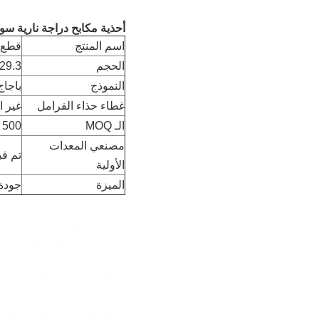
أحذية مكابح دراجة نارية سوداء ، باجاج 125 أحذية مكابح دراجة نار
اسم المنتج
قطع غ
الحجم
129.3*28م
النموذج
باجاج 25
غطاء حذاء الفرامل
غير 
الـ MOQ
500 مجموعة
مصنعي المعدات
تم قب
الأولية
الميزة
جودة