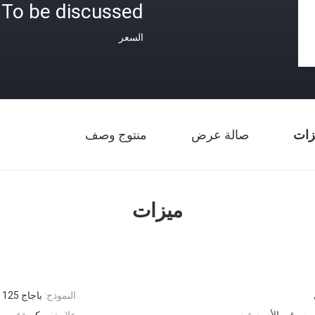
To be discussed
السعر
زات
صالة عرض
منتوج وصف
ميزات
النموذج:
باجاج 125
نيوم وغير الأسبستوس
علامة:
يمكن تخصيص