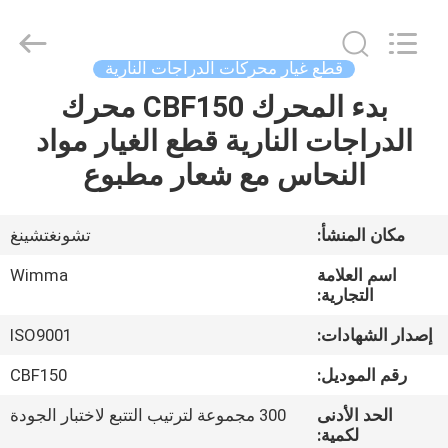
Chongqing
Litron
Spare
Parts
Co.,
قطع غيار محركات الدراجات النارية
Ltd..
All
بدء المحرك CBF150 محرك
المنزل
Rights
Reserved.
الدراجات النارية قطع الغيار مواد
المنتجات
النحاس مع شعار مطبوع
أشرطة
مكان المنشأ:
تشونغتشينغ
فيديو
اسم العلامة
Wimma
التجارية:
حولنا
إصدار الشهادات:
ISO9001
رقم الموديل:
CBF150
جولة
الحد الأدنى
300 مجموعة لترتيب التتبع لاختبار الجودة
في
لكمية: