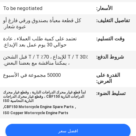
المصنع
الأسعار:
To be negotiated
تفاصيل التغليف:
كل قطعة معبأة بصندوق ورقي فارغ أو
رقابة
عبوة شعار.
جودة
وقت التسليم:
تعتمد على كمية طلب العملاء ، عادة
حوالي 30 يوم عمل بعد الإيداع.
أخبار
شروط الدفع:
30٪ T / T للإيداع ، 70٪ T / T قبل الشحن
، يمكننا مناقشة مع بعضنا البعض.
اطلب
القدرة على
50000 مجموعة في الأسبوع
العرض:
اقتباس
تسليط الضوء:
ابدأ قطع غيار محرك الدراجات النارية ، وقطع غيار محرك
الدراجات النارية CBF150 ، وقطع غيار محرك الدراجات
خريطة
النارية النحاسية ISO
,
,
CBF150 Motorcycle Engine Spare Parts
الموقع
ISO Copper Motorcycle Engine Parts
سياسة
افضل سعر