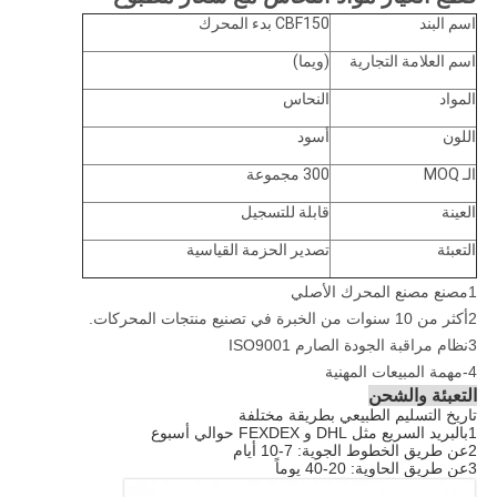
اسم البند
CBF150 بدء المحرك
اسم العلامة التجارية
(ويما)
المواد
النحاس
اللون
أسود
الـ MOQ
300 مجموعة
العينة
قابلة للتسجيل
التعبئة
تصدير الحزمة القياسية
1مصنع مصنع المحرك الأصلي
2أكثر من 10 سنوات من الخبرة في تصنيع منتجات المحركات.
3نظام مراقبة الجودة الصارم ISO9001
4-مهمة المبيعات المهنية
التعبئة والشحن
تاريخ التسليم الطبيعي بطريقة مختلفة
1بالبريد السريع مثل DHL و FEXDEX حوالي أسبوع
2عن طريق الخطوط الجوية: 7-10 أيام
3عن طريق الحاوية: 20-40 يوماً