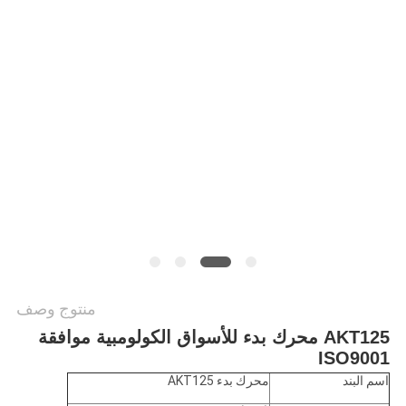
الخصوصية
منتوج وصف
AKT125 محرك بدء للأسواق الكولومبية موافقة
ISO9001
اسم البند
محرك بدء AKT125