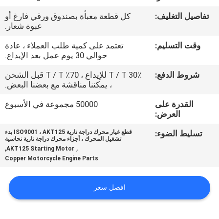
المصنع
تفاصيل التغليف:
كل قطعة معبأة بصندوق ورقي فارغ أو
عبوة شعار.
رقابة
وقت التسليم:
تعتمد على كمية طلب العملاء ، عادة
جودة
حوالي 30 يوم عمل بعد الإيداع.
شروط الدفع:
30٪ T / T للإيداع ، 70٪ T / T قبل الشحن
أخبار
، يمكننا مناقشة مع بعضنا البعض.
القدرة على
50000 مجموعة في الأسبوع
العرض:
اطلب
اقتباس
تسليط الضوء:
قطع غيار محرك دراجة نارية ISO9001 ، AKT125 بدء
تشغيل المحرك ، أجزاء محرك دراجة نارية نحاسية
,
,
AKT125 Starting Motor
Copper Motorcycle Engine Parts
خريطة
الموقع
افضل سعر
سياسة