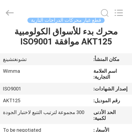
Chongqing
Litron
Spare
Parts
Co.,
قطع غيار محركات الدراجات النارية
Ltd..
All
محرك بدء للأسواق الكولومبية
المنزل
Rights
Reserved.
AKT125 موافقة ISO9001
المنتجات
مكان المنشأ:
تشونغتشينغ
أشرطة
اسم العلامة
Wimma
فيديو
التجارية:
إصدار الشهادات:
ISO9001
حولنا
رقم الموديل:
AKT125
الحد الأدنى
300 مجموعة لترتيب التتبع لاختبار الجودة
جولة
لكمية:
في
الأسعار:
To be negotiated