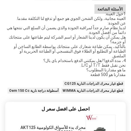
الأسئلة الشائعة
1حول العينة:
العينة مجانية، ولكن الشحن الجوي هو جمع أو تدفع لنا التكلفة مقدما.
عن الجودة:
لدينا نظام صارم جداً لمراقبة الجودة والذي يضمن أن السلع التي ننتجها هي
دائماً من أفضل الجودة.
هل يمكن أن يكون لدينا الشعار أو اسم الشركة ليتم طباعتها على منتجاتك
أو حزمة؟
بالتأكيد، يمكن طباعة شعارك على منتجاتك بواسطة الطابع الساخن أو
الطباعة أو التطليع أو الطلاء فوق البنفسجي أو الطباعة الحريرية أو
الملصق.
4، مدة الدفع؟/هل يمكنني الدفع باستخدام باي بال؟
نحن نقبل فقط T/T أو L/C.
ما هو مقدارنا المطلوب؟
مقدارنا هو 500 قطعة
قطع غيار محرك الدراجات النارية CG125
قطع غيار محرك الدراجات النارية WIMMA
أسطوانة دراجة نارية Oem 150 Cc
احصل على افضل سعر ل
محرك بدء للأسواق الكولومبية AKT125