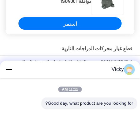
موافقة ISO9001
استمر
قطع غيار محركات الدراجات النارية
Car Exterior Parts High-Quality Bumper B516F271301-4
CHANAN OSHAN​ Z6 Starry White
Vicky
محرك بداية هوندا EX5 قطع غيار محرك دراجة نارية رخيصة بالجملة مع
أداء عال
11:11 AM
سدادة شرارة الدراجة النارية لـ CPR8EAIX-9
Good day, what product are you looking for?
فئات شعبية
جميع
قطع غيار الدراجات 
قطع غيار محركات 
النارية الكهربائية
الدراجات النارية