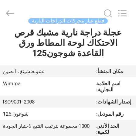
Chongqing
Litron
Spare
Parts
Co.,
قطع غيار محركات الدراجات النارية
Ltd..
All
عجلة دراجة نارية مشبك قرص
المنزل
Rights
Reserved.
الاحتكاك لوحة المطاط ورق
المنتجات
القاعدة شوجون125
أشرطة
مكان المنشأ:
تشونغتشينغ ، الصين
فيديو
اسم العلامة
Wimma
التجارية:
حولنا
إصدار الشهادات:
ISO9001-2008
رقم الموديل:
شوغون 125
جولة
الحد الأدنى
1000 مجموعة لترتيب التتبع لاختبار الجودة
في
لكمية: