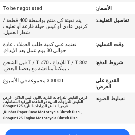
المصنع
الأسعار:
To be negotiated
تفاصيل التغليف:
يتم تعبئة كل منتج بواسطة 400 قطعة /
رقابة
كرتون عادي أو كيس حيلة فارغة أو تغليف
جودة
شعار العميل.
وقت التسليم:
تعتمد على كمية طلب العملاء ، عادة
حوالي 30 يوم عمل بعد الإيداع.
أخبار
شروط الدفع:
30٪ T / T للإيداع ، 70٪ T / T قبل الشحن
، يمكننا مناقشة مع بعضنا البعض.
اطلب
القدرة على
300000 مجموعة في الأسبوع
اقتباس
العرض:
تسليط الضوء:
قرص القابض للدراجات النارية باللون البني الداكن ، قرص
خريطة
القابض للدراجات النارية ذو القاعدة الورقية المطاطية ،
قرص القابض للدراجات النارية Shogun125
الموقع
,
,
Rubber Paper Base Motorcycle Clutch Disc
Shogun125 Engine Motorcycle Clutch Disc
سياسة