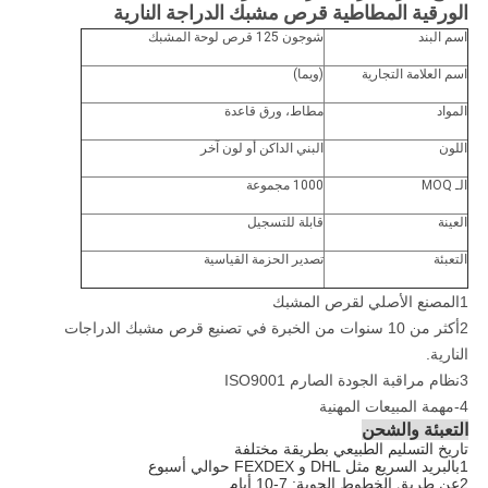
الورقية المطاطية قرص مشبك الدراجة النارية
اسم البند
شوجون 125 قرص لوحة المشبك
اسم العلامة التجارية
(ويما)
المواد
مطاط، ورق قاعدة
اللون
البني الداكن أو لون آخر
الـ MOQ
1000 مجموعة
العينة
قابلة للتسجيل
التعبئة
تصدير الحزمة القياسية
1المصنع الأصلي لقرص المشبك
2أكثر من 10 سنوات من الخبرة في تصنيع قرص مشبك الدراجات
النارية.
3نظام مراقبة الجودة الصارم ISO9001
4-مهمة المبيعات المهنية
التعبئة والشحن
تاريخ التسليم الطبيعي بطريقة مختلفة
1بالبريد السريع مثل DHL و FEXDEX حوالي أسبوع
2عن طريق الخطوط الجوية: 7-10 أيام