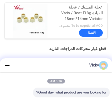
عجلة المشبك / عجلة
القيادة Vario / Beat Fi 8g
18mm*14mm Variator
المطاط والسبائك
To be negotiated MOQ:مجموعات 500
الاتصال
قطع غيار محركات الدراجات النارية
Car Exterior Parts High-Quality Bumper B516F271301-4
CHANAN OSHAN​ Z6 Starry White
Vicky
محرك بداية هوندا EX5 قطع غيار محرك دراجة نارية رخيصة بالجملة مع
أداء عال
5:36 AM
سدادة شرارة الدراجة النارية لـ CPR8EAIX-9
Good day, what product are you looking for?
فئات شعبية
جميع