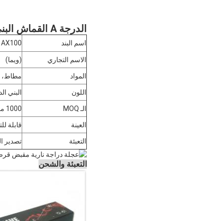
الدرجة A القماش البني الداكن دراجة نارية مشبك القرص ISO9001 مدرجة
اسم البند
AX100 القرص الصلب من المطاط
الاسم التجاري
(ويما)
المواد
مطاط، و
اللون
البني ال
الـ MOQ
1000 مجموعة
العينة
قابلة لل
التعبئة
تصدير ال
التعبئة والشحن