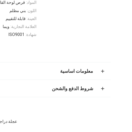
المواد:
قرص لوحة الق
اللون:
بني مظلم
العينة:
قابلة للتقييم
العلامة التجارية:
ويما
شهادة:
ISO9001
معلومات اساسية
شروط الدفع والشحن
عجلة دراجة نارية م