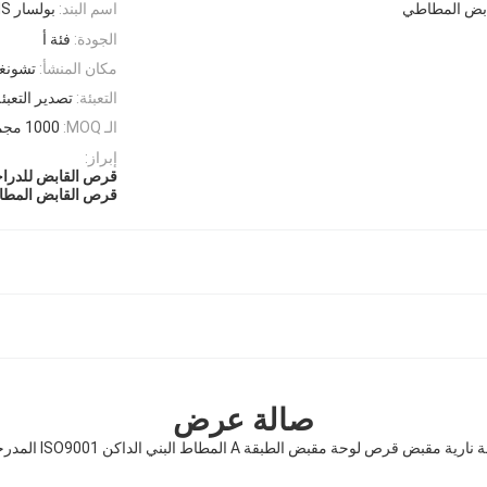
ابض المطاطي
اسم البند:
بولسار 200NS
الجودة:
فئة أ
مكان المنشأ:
تشونغت
التعبئة:
تصدير التعبئ
الـ MOQ:
1000 مجموعة
إبراز:
قرص القابض للدراجات
قرص القابض المطاط
صالة عرض
قبض قرص لوحة مقبض الطبقة A المطاط البني الداكن ISO9001 المدرجة بالجملة