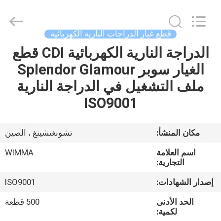
Chongqing
Litron
Spare
Parts
Co.,
قطع غيار الدراجات النارية الكهربائية
Ltd..
All
الدراجة النارية الكهربائية CDI قطع
المنزل
Rights
Reserved.
الغيار سوبر Splendor Glamour
المنتجات
ملف التشغيل في الدراجة النارية
ISO9001
أشرطة
فيديو
مكان المنشأ:
تشونغتشينغ ، الصين
اسم العلامة
WIMMA
حولنا
التجارية:
إصدار الشهادات:
ISO9001
جولة
الحد الأدنى
500 قطعة
في
لكمية: