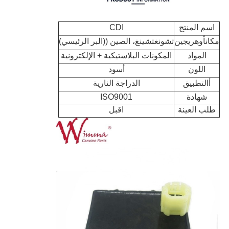
اسم المنتج
CDI
مكان
أوه
ريجين
تشونغتشينغ، الصين ((البر الرئيسي)
المواد
المكونات البلاستيكية + الإلكترونية
اللون
أسود
أ
التطبيق
الدراجة النارية
شهادة
ISO9001
طلب العينة
اقبل