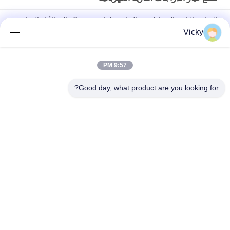
الدراجة النارية المغناطيسية القياسية لفائف Comp عالية الأداء الدراجة
النارية قطع كهربائية KRF
Vicky
وصلة رله الدراجة النارية الكهربائية Kriss 100 للمشترين B2B أداء جيد
الذكور 6.3mm
9:57 PM
رله التبديل الكهربائي للدراجة النارية لنوع 12 فولت
Good day, what product are you looking for?
فئات شعبية
جميع
قطع غيار الدراجات 
قطع غيار محركات 
النارية الكهربائية
الدراجات النارية
قطع غيار الدراجات 
آلة كابل السيارات
النارية
أجزاء جسم الدراجة 
قطع غيار الدراجات 
النارية
النارية
المزيد من المنتجات 
قطع غيار إكسسوارات 