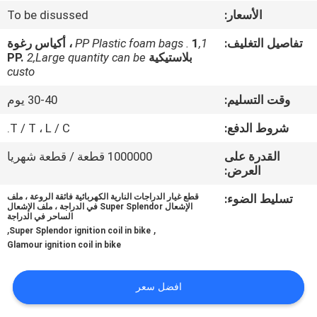
المصنع
الأسعار:
To be disussed
تفاصيل التغليف:
1,PP Plastic foam bags .
1 ، أكياس رغوة
رقابة
بلاستيكية PP.
2,Large quantity can be
custo
جودة
وقت التسليم:
30-40 يوم
أخبار
شروط الدفع:
T / T ، L / C.
القدرة على
1000000 قطعة / قطعة شهريا
اطلب
العرض:
اقتباس
تسليط الضوء:
قطع غيار الدراجات النارية الكهربائية فائقة الروعة ، ملف
الإشعال Super Splendor في الدراجة ، ملف الإشعال
الساحر في الدراجة
,
,
Super Splendor ignition coil in bike
خريطة
Glamour ignition coil in bike
الموقع
افضل سعر
سياسة