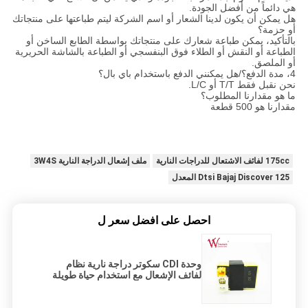
هي دائماً من أفضل الجودة.
هل يمكن أن يكون لدينا الشعار أو اسم الشركة ليتم طباعتها على منتجاتك
أو حزمة؟
بالتأكيد، يمكن طباعة شعارك على منتجاتك بواسطة الطابع الساخن أو
الطباعة أو النقش أو الطلاء فوق البنفسجي أو الطباعة بالشاشة الحريرية
أو الملصق.
4، مدة الدفع؟/هل يمكنني الدفع باستخدام باي بال؟
نحن نقبل فقط T/T أو L/C.
ما هو مقدارنا المطلوب؟
مقدارنا هو 500 قطعة
175cc لفائف الاشتعال للدراجات النارية
ملف إشعال الدراجة النارية 3W4S
Dtsi Bajaj Discover 125 المعدل
احصل على افضل سعر ل
وحدة CDI سكوتر دراجة نارية نظام
لفائف الإشعال مع استخدام حياة طويلة
3W4S 175cc C.8