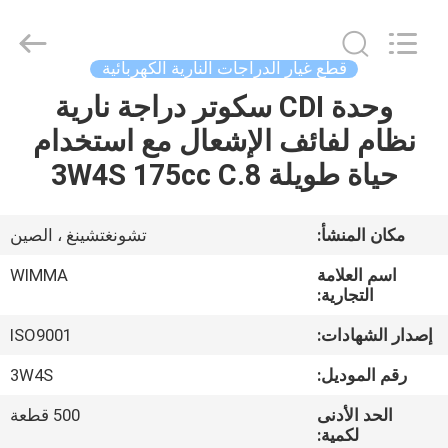
Chongqing
Litron
Spare
Parts
Co.,
قطع غيار الدراجات النارية الكهربائية
Ltd..
All
وحدة CDI سكوتر دراجة نارية
المنزل
Rights
Reserved.
نظام لفائف الإشعال مع استخدام
المنتجات
حياة طويلة 3W4S 175cc C.8
أشرطة
مكان المنشأ:
تشونغتشينغ ، الصين
فيديو
اسم العلامة
WIMMA
التجارية:
حولنا
إصدار الشهادات:
ISO9001
رقم الموديل:
3W4S
جولة
الحد الأدنى
500 قطعة
في
لكمية: