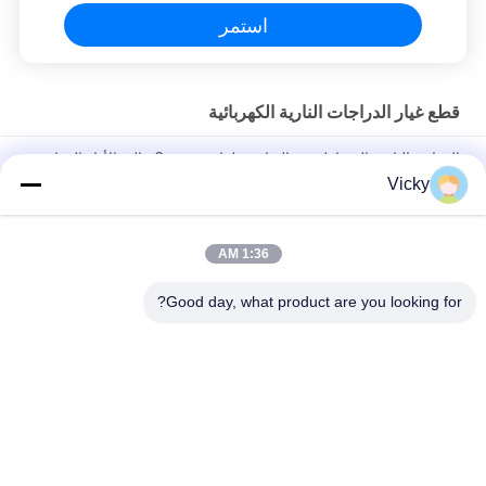
استمر
قطع غيار الدراجات النارية الكهربائية
الدراجة النارية المغناطيسية القياسية لفائف Comp عالية الأداء الدراجة
النارية قطع كهربائية KRF
Vicky
وصلة رله الدراجة النارية الكهربائية Kriss 100 للمشترين B2B أداء جيد
الذكور 6.3mm
1:36 AM
رله التبديل الكهربائي للدراجة النارية لنوع 12 فولت
Good day, what product are you looking for?
فئات شعبية
جميع
قطع غيار الدراجات 
قطع غيار محركات 
النارية الكهربائية
الدراجات النارية
قطع غيار الدراجات 
آلة كابل السيارات