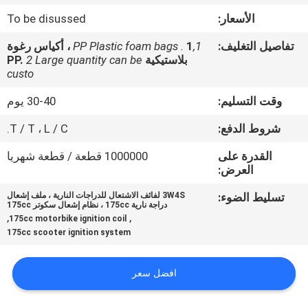
المصنع
الأسعار:
To be disussed
تفاصيل التغليف:
1,PP Plastic foam bags .
1 ، أكياس رغوة
رقابة
بلاستيكية PP.
2 Large quantity can be
جودة
custo
وقت التسليم:
30-40 يوم
أخبار
شروط الدفع:
T / T ، L / C.
القدرة على
1000000 قطعة / قطعة شهريا
اطلب
العرض:
اقتباس
تسليط الضوء:
3W4S لفائف الاشتعال للدراجات النارية ، ملف إشعال
دراجة نارية 175cc ، نظام إشعال سكوتر 175cc
,
,
175cc motorbike ignition coil
خريطة
175cc scooter ignition system
الموقع
افضل سعر
سياسة