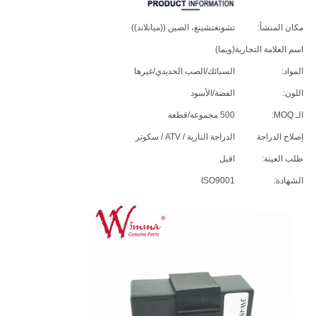
مكان المنشأ:
تشونغتشينغ، الصين ((ميانلاند))
اسم العلامة التجارية
(ويما)
المواد:
السبائك/الصب الحديدي/غيرها
اللون:
الفضة/الأسود
الـ MOQ:
500 مجموعة/قطعة
إصلاح الدراجة
الدراجة النارية / ATV / سكوتر
طلب العينة:
اقبل
الشهادة:
ISO9001