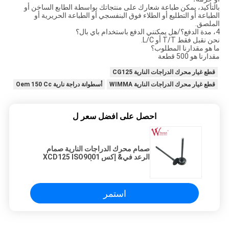
بالتأكيد، يمكن طباعة شعارك على منتجاتك بواسطة الطابع الساخن أو
الطباعة أو التطليع أو الطلاء فوق البنفسجي أو الطباعة الحريرية أو
الملصق.
4، مدة الدفع؟/هل يمكنني الدفع باستخدام باي بال؟
نحن نقبل فقط T/T أو L/C.
ما هو مقدارنا المطلوب؟
مقدارنا هو 500 قطعة
قطع غيار محرك الدراجات النارية CG125
قطع غيار محرك الدراجات النارية WIMMA
أسطوانة دراجة نارية Oem 150 Cc
احصل على افضل سعر ل
صمام محرك الدراجات النارية صمام
الرعد في& إكس XCD125 ISO9001
الفولاذ المقاوم للصدأ
استمر