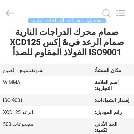
Chongqing
Litron
Spare
Parts
Co.,
قطع غيار محركات الدراجات النارية
Ltd..
All
صمام محرك الدراجات النارية
المنزل
Rights
Reserved.
صمام الرعد في& إكس XCD125
المنتجات
ISO9001 الفولاذ المقاوم للصدأ
أشرطة
مكان المنشأ:
تشونغتشينغ ، الصين
فيديو
اسم العلامة
WIMMA
التجارية:
حولنا
إصدار الشهادات:
ISO 9001
رقم الموديل:
الرعد XCD125
جولة
الحد الأدنى
مجموعات 500
في
لكمية: