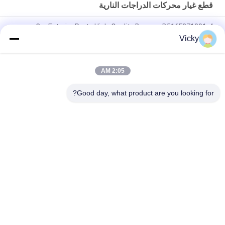
قطع غيار محركات الدراجات النارية
Car Exterior Parts High-Quality Bumper B516F271301-4
CHANAN OSHAN​ Z6 Starry White
Vicky
محرك بداية هوندا EX5 قطع غيار محرك دراجة نارية رخيصة بالجملة مع
أداء عال
2:05 AM
سدادة شرارة الدراجة النارية لـ CPR8EAIX-9
Good day, what product are you looking for?
فئات شعبية
جميع
قطع غيار الدراجات 
قطع غيار محركات 
النارية الكهربائية
الدراجات النارية
قطع غيار الدراجات 
آلة كابل السيارات
النارية
أجزاء جسم الدراجة 
قطع غيار الدراجات 
النارية
النارية