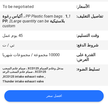
المصنع
الأسعار:
To be negotiated
تفاصيل التغليف:
1,PP Plastic foam bags .
1 ، أكياس رغوة
رقابة
بلاستيكية PP.
2Large quantity can be
جودة
custom
وقت التسليم:
45 يوم عمل
أخبار
شروط الدفع:
تي / ت
القدرة على
10000 مجموعة / مجموعات شهريا
اطلب
العرض:
اقتباس
تسليط الضوء:
مدخل وعادم الصمام XCD125 ، صمام عادم السحب
XCD125 ، صمام عادم السحب الرعد
,
,
XCD125 intake exhaust valve
خريطة
Thunder intake exhaust valve
الموقع
افضل سعر
سياسة