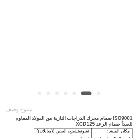
الخصوصية
منتوج وصف
ISO9001 صمام محرك الدراجات النارية من الفولاذ المقاوم
للصدأ صمام الرعد XCD125
مكان المنشأ:
تشونغتشينغ، الصين ((ميانلاند))