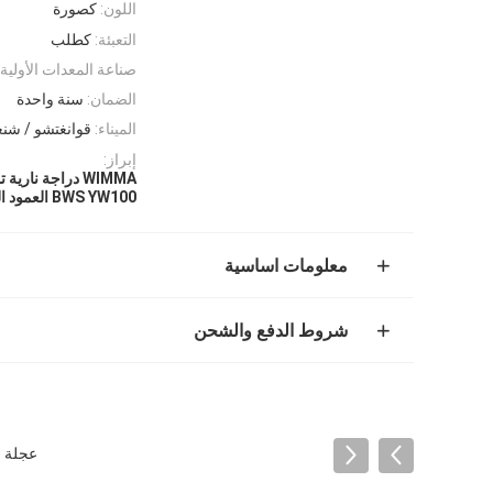
اللون:
كصورة
التعبئة:
كطلب
صناعة المعدات الأولية:
الضمان:
سنة واحدة
الميناء:
قوانغتشو / شنغ
إبراز:
WIMMA دراجة نارية توصيل رود كيت
BWS YW100 العمود المرفقي ربط قضيب
معلومات اساسية
شروط الدفع والشحن
عجلة قي