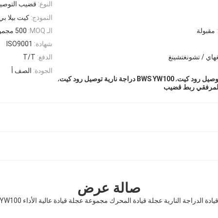
النوع:
قضيب التوصي
النموذج:
كيت بيلا بي دبلي
مقبولة
الـ MOQ:
500 مجموعة
شهادة:
ISO9001
هاي / تشونغتشينغ
الدفع:
T/T
الجودة:
الصف أ
,
,
BWS YW100 دراجة نارية توصيل رود كيت
صالة عرض
ادة الدراجة النارية عجلة قيادة المحرك مجموعة عجلة قيادة عالية الأداء BWS YW100