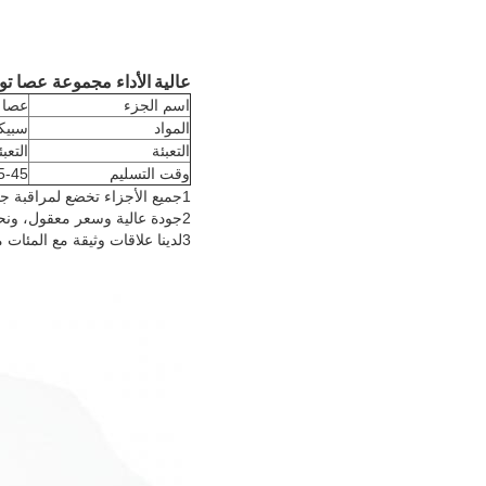
عالية
الأداء
مجموعة عصا توصيل الدراجات 
اسم الجزء
عصا 
المواد
سبيكة
التعبئة
التعب
وقت التسليم
35-45 يو
1جميع الأجزاء تخضع لمراقبة جودة صارمة قبل الشحن
2جودة عالية وسعر معقول، ونحن نقتبس السعر وفقا للجودة والكمية.
3لدينا علاقات وثيقة مع المئات من الشركات المصنعة، حتى نتمكن من تقديم البضائع الخاصة بك وفقا لعيناتك ومواصفاتك.