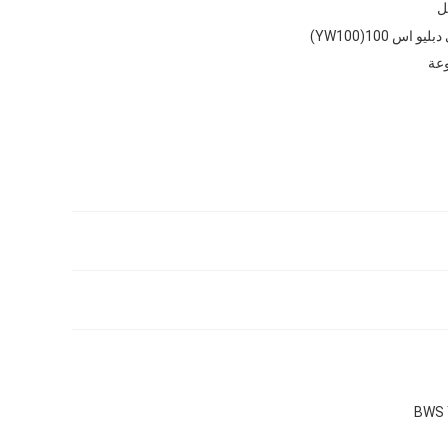
ل
و اس 100(YW100)