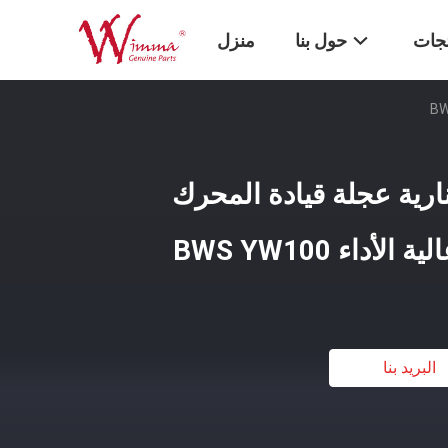
تجات
حول بنا
منزل
نارية عجلة قيادة المحرك
اء BWS YW100
البريد بنا