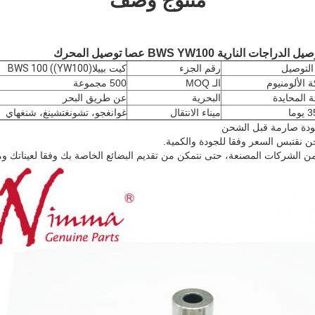
منتوج وصف
النارية BWS YW100 عصا توصيل المحرك
التوصيل
رقم الجزء
كيت بييلا
BWS 100 ((YW100)
 الألومنيوم
الـ MOQ
500 مجموعة
ئة المحايدة
البحرية
عن طريق البحر
ما
ميناء الانتقال
غوانغجو، تشونغتشينغ، شنغهاي