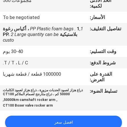
الحد الأدنى
مجموعات 500
المصنع
لكمية:
الأسعار:
To be negotiated
رقابة
تفاصيل التغليف:
1,PP Plastic foam bags .
1 ، أكياس رغوة
جودة
بلاستيكية PP.
2 Large quantity can be
custo
أخبار
وقت التسليم:
30-40 يوم
شروط الدفع:
T / T ، L / C.
اطلب
القدرة على
1000000 قطعة / قطعة شهريا
اقتباس
العرض:
تسليط الضوء:
ذراع هزاز لعمود الحدبات مزورة ، ذراع هزاز لعمود الكامات
خريطة
50000 كم ، ذراع متأرجح لصمام الملاكم CT100
,
,
50000km camshaft rocker arm
الموقع
CT100 Boxer valve rocker arm
سياسة
افضل سعر