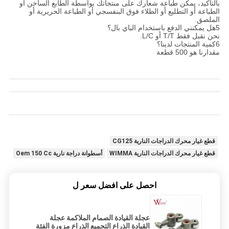
بالتأكيد، يمكن طباعة شعارك على منتجاتك بواسطة الطابع الساخن أو
الطباعة أو التطليع أو الطلاء فوق البنفسجي أو الطباعة الحريرية أو
الملصق.
5هل يمكنني الدفع باستخدام الباي بال؟
نحن نقبل فقط T/T أو L/C.
6كمية المنتجات لدينا؟
مقدارنا هو 500 قطعة
قطع غيار محرك الدراجات النارية CG125
قطع غيار محرك الدراجات النارية WIMMA
أسطوانة دراجة نارية Oem 150 Cc
احصل على افضل سعر ل
عجلة القيادة الصمام الملاكمة عجلة
القيادة الذراع التجميع الذراع مزورة الفئة