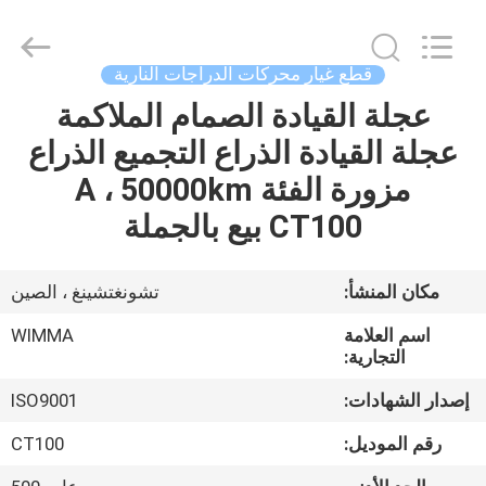
Chongqing
Litron
Spare
Parts
Co.,
قطع غيار محركات الدراجات النارية
Ltd..
All
عجلة القيادة الصمام الملاكمة
المنزل
Rights
Reserved.
عجلة القيادة الذراع التجميع الذراع
المنتجات
مزورة الفئة A ، 50000km
CT100 بيع بالجملة
أشرطة
فيديو
مكان المنشأ:
تشونغتشينغ ، الصين
اسم العلامة
WIMMA
حولنا
التجارية:
إصدار الشهادات:
ISO9001
جولة
رقم الموديل:
CT100
في