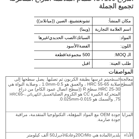
تجميع الجملة
مكان المنشأ:
تشونغتشينغ، الصين ((ميانلاند))
اسم العلامة التجارية
(ويما)
المواد:
السبائك/الصب الحديدي/غيرها
اللون:
الفضة/الأسود
الـ MOQ:
500 مجموعة/قطعة
طلب العينة:
اقبل
المواصفات
معالجة
يتم غرسها بطبقة الكربون ثم تصلبها. يصل سطحها إلى
السطح
السطح
صلابة HRC 55-65 ، والعمق هو 0.5-1.0mm ، وصلابة النواة هي
HRC 25-30.سطح R ((سطح اتصال عمود الكام) من ذراع
المتحركة الكبيرة CC هو الكروم الصلب
65-
الغسيل الكهربائي ،HRC
75, والسمك هو 0.015-0.025mm.
المزايا
جودة OEM مع المواد المؤهلة، التكنولوجيا المتقدمة، مراقبة
جودة صارمة.
الأداء
بلدي
المادة هي 20CrMo
عادةً
لـ50 ألف كيلومتر
رال
و
الأخير