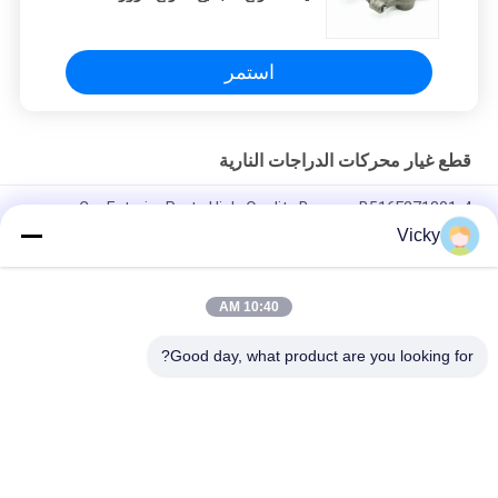
A ، 50000km CT100 بيع بالجملة
استمر
قطع غيار محركات الدراجات النارية
Car Exterior Parts High-Quality Bumper B516F271301-4
CHANAN OSHAN​ Z6 Starry White
Vicky
محرك بداية هوندا EX5 قطع غيار محرك دراجة نارية رخيصة بالجملة مع
أداء عال
10:40 AM
سدادة شرارة الدراجة النارية لـ CPR8EAIX-9
Good day, what product are you looking for?
فئات شعبية
جميع
قطع غيار الدراجات 
قطع غيار محركات 
النارية الكهربائية
الدراجات النارية